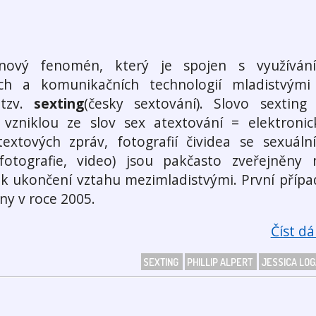
ový fenomén, který je spojen s využíván
ích a komunikačních technologií mladistvými
 tzv.
sexting
(česky sextování). Slovo sexting 
 vzniklou ze slov sex atextování = elektronic
 textových zpráv, fotografií čividea se sexuáln
otografie, video) jsou pakčasto zveřejněny 
i k ukončení vztahu mezimladistvými. První přípa
y v roce 2005.
Číst dál
SEXTING
PHILLIP ALPERT
JESSICA LO