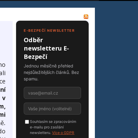
E-BEZPEČÍ NEWSLETTER
Odběr
newsletteru E-
Bezpečí
ho
Jednou měsíčně přehled
ali
nejdůležitějších článků. Bez
spamu.
ce
ní
 v
m,
mi
ě.
Souhlasím se zpracováním
e-mailu pro zasílání
do
newsletteru.
Více o GDPR