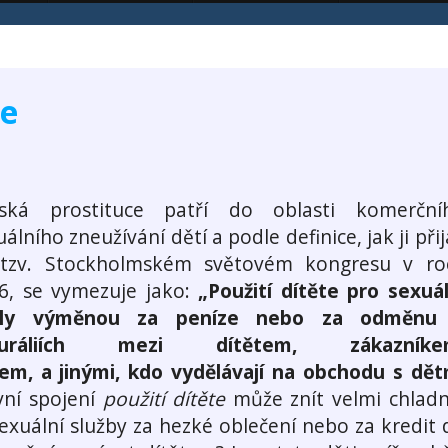
ce
ská prostituce patří do oblasti komerční
álního zneužívání dětí a podle definice, jak ji přij
tzv. Stockholmském světovém kongresu v ro
6, se vymezuje jako:
„Použití dítěte pro sexuál
ely výměnou za peníze nebo za odměnu
turáliích mezi dítětem, zákazníke
m, a jinými, kdo vydělávají na obchodu s dět
vní spojení
použití dítěte
může znít velmi chladn
 sexuální služby za hezké oblečení nebo za kredit 