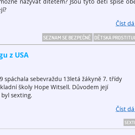
možné nazývat dítětem? Jsou tyto děti spíše obě
jí?
Číst dál
SEZNAM SE BEZPEČNĚ
DĚTSKÁ PROSTITU
gu z USA
09 spáchala sebevraždu 13letá žákyně 7. třídy
ákladní školy Hope Witsell. Důvodem její
byl sexting.
Číst dál
SEXT