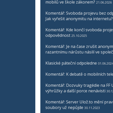
mobilů ve škole zákonem?
21.06.2026
Komentář: Svoboda projevu bez odp
Jak vyřešit anonymitu na internetu?
Komentář: Kde končí svoboda proje
odpovědnost
25.10.2025
Komentář: Je na čase zrušit anonymit
razantnímu nárůstu násilí ve společ
Klasické páteční odpoledne
01.06.202
Komentář: K debatě o mobilních tel
Komentář: Dozvuky tragédie na FF U
výhrůžky a další porce nenávisti
30.1
Komentář: Server Ulož.to mění pravid
soubory už nepůjde
30.11.2023