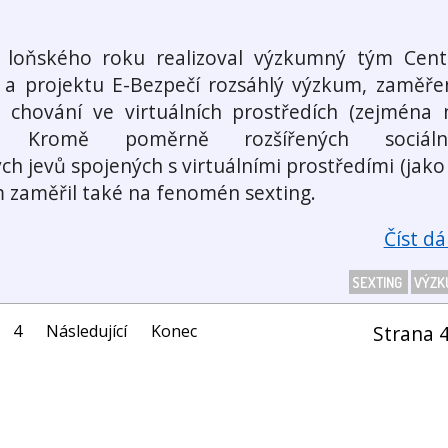
 loňského roku realizoval výzkumný tým Cent
a projektu E-Bezpečí rozsáhlý výzkum, zaměře
é chování ve virtuálních prostředích (zejména 
u). Kromě poměrně rozšířených sociáln
ch jevů spojených s virtuálními prostředími (jako 
m zaměřil také na fenomén sexting.
Číst dál
SEXTING
VÝZK
4
Následující
Konec
Strana 4