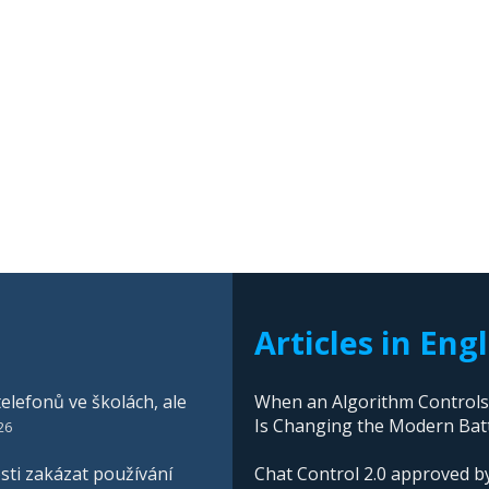
Articles in Eng
elefonů ve školách, ale
When an Algorithm Controls W
Is Changing the Modern Batt
26
ti zakázat používání
Chat Control 2.0 approved by