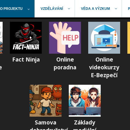
O PROJEKTU
VZDĚLÁVÁNÍ
VĚDA A VÝZKUM
Fact Ninja
Online
Online
e
poradna
videokurzy
E-Bezpečí
Samova
Základy