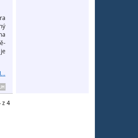
ra
ný
na
ě-
je
...
UM
 z 4