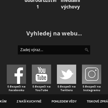
dobrodružství
mediální
1
výchovy
Vyhledej na webu...
E-Bezpečí na
E-Bezpečí na
E-Bezpečí na
E-Bezpečí na
Facebooku
YouTube
Twitteru
Instagramu
ÁKŮM
Z NAŠÍ KUCHYNĚ
POHLEDEM VĚDY
TISKOVÉ ZPR