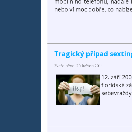
mobilního telefonu, nadále 
nebo ví moc dobře, co nabíze
Tragický případ sextin
Zveřejněno: 20. květen 2011
12. září 20
floridské z
sebevraždy 