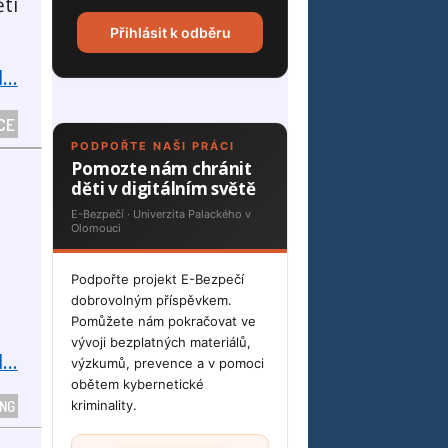
ti
Přihlásit k odběru
...
CE
PODPOŘTE NAŠI PRÁCI
Pomozte nám chránit
děti v digitálním světě
E-Bezpečí · Univerzita Palackého v
Olomouci
Podpořte projekt E-Bezpečí
dobrovolným příspěvkem.
Pomůžete nám pokračovat ve
vývoji bezplatných materiálů,
...
výzkumů, prevence a v pomoci
obětem kybernetické
ING
kriminality.