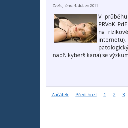
Zveřejněno: 4. duben 2011
V průběhu
PRVoK PdF 
na rizikov
internet
patologický
např. kyberšikana) se výzku
Začátek
Předchozí
1
2
3