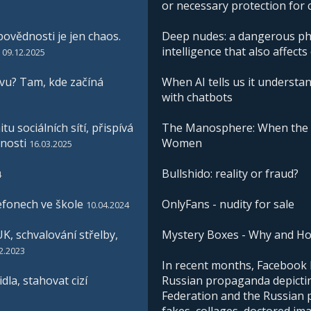
or necessary protection for 
ovědnosti je jen chaos.
Deep nudes: a dangerous phe
intelligence that also affects
09.12.2025
vu? Tam, kde začíná
When AI tells us it understan
with chatbots
u sociálních sítí, přispívá
The Manosphere: When the I
nosti
Women
16.03.2025
Bullshido: reality or fraud?
4
efonech ve škole
OnlyFans - nudity for sale
10.04.2024
K, schvalování střelby,
Mystery Boxes - Why and H
2.2023
In recent months, Facebook h
la, stahovat cizí
Russian propaganda depictin
Federation and the Russian pe