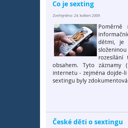
Co je sexting
Zveřejněno: 24. květen 2009
Poměrně n
informačn
dětmi, je
složeninou
rozesílání
obsahem. Tyto záznamy (f
internetu - zejména dojde-l
sextingu byly zdokumentován
České děti o sextingu