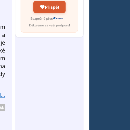
Přispět
Bezpečně přes
PayPal
ím
Děkujeme za vaši podporu!
 a
je
ké
ím
na
dy
...
GAN