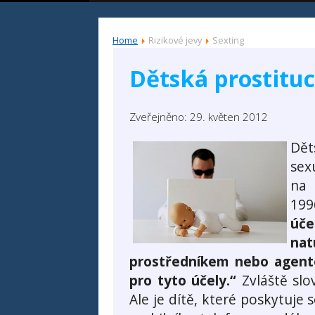
Home
Rizikové jevy
Sexting
Dětská prostitu
Zveřejněno: 29. květen 2012
Dět
sexu
na 
199
úč
na
prostředníkem nebo agente
pro tyto účely.“
Zvláště slo
Ale je dítě, které poskytuje