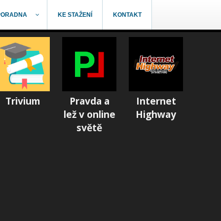
PORADNA
KE STAŽENÍ
KONTAKT
Trivium
Pravda a
Internet
lež v online
Highway
světě