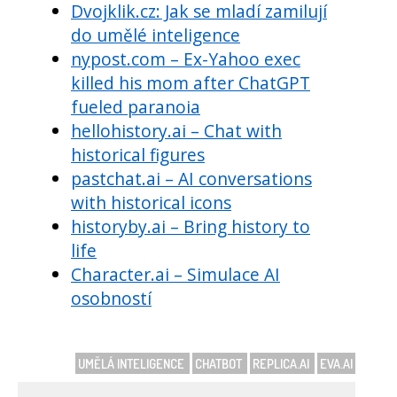
Dvojklik.cz: Jak se mladí zamilují
do umělé inteligence
nypost.com – Ex-Yahoo exec
killed his mom after ChatGPT
fueled paranoia
hellohistory.ai – Chat with
historical figures
pastchat.ai – AI conversations
with historical icons
historyby.ai – Bring history to
life
Character.ai – Simulace AI
osobností
UMĚLÁ INTELIGENCE
CHATBOT
REPLICA.AI
EVA.AI