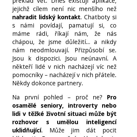
překlad vět. Dnes existují aplikace,
jejichž cílem není nic menšího než
nahradit lidský kontakt
. Chatboty si
s námi povídají, pamatují si, co
máme rádi, říkají nám, že nás
chápou, že jsme důležití… a nikdy
nám neodmlouvají. Přizpůsobí se.
Jsou k dispozici. Jsou neúnavní. A
někteří lidé v nich nacházejí víc než
pomocníky – nacházejí v nich přátele.
Někdy dokonce partnery.
Na první pohled – proč ne?
Pro
osamělé seniory, introverty nebo
lidi v těžké životní situaci může být
rozhovor s umělou inteligencí
uklidňující
. Může jim dát pocit