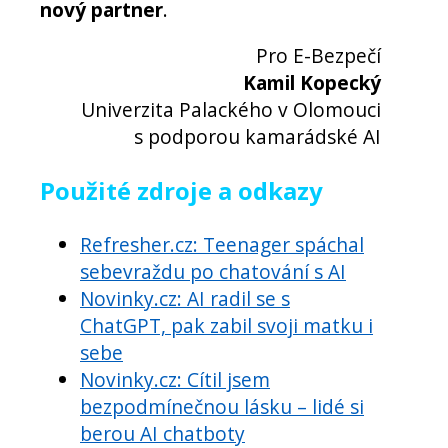
nový partner
.
Pro E-Bezpečí
Kamil Kopecký
Univerzita Palackého v Olomouci
s podporou kamarádské AI
Použité zdroje a odkazy
Refresher.cz: Teenager spáchal
sebevraždu po chatování s AI
Novinky.cz: AI radil se s
ChatGPT, pak zabil svoji matku i
sebe
Novinky.cz: Cítil jsem
bezpodmínečnou lásku – lidé si
berou AI chatboty