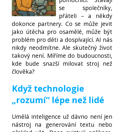
se společníky,
přáteli – a někdy
dokonce partnery. Co se může jevit
jako útěcha pro osamělé, může být
problém pro děti a dospívající. AI nás
nikdy neodmítne. Ale skutečný život
takový není. Míříme do budoucnosti,
kde bude snazší milovat stroj než
člověka?
Když technologie
„rozumí“ lépe než lidé
Umělá inteligence už dávno není jen
nástroj na generování textu nebo