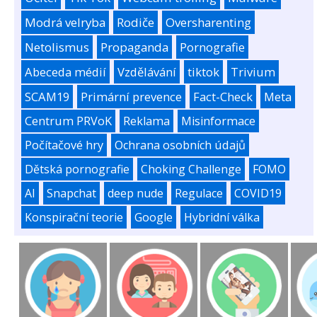
Modrá velryba
Rodiče
Oversharenting
Netolismus
Propaganda
Pornografie
Abeceda médií
Vzdělávání
tiktok
Trivium
SCAM19
Primární prevence
Fact-Check
Meta
Centrum PRVoK
Reklama
Misinformace
Počítačové hry
Ochrana osobních údajů
Dětská pornografie
Choking Challenge
FOMO
AI
Snapchat
deep nude
Regulace
COVID19
Konspirační teorie
Google
Hybridní válka