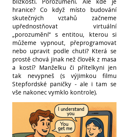
blízkosti. Porozumění. Ale kde je
hranice? Co když místo budování
skutečných vztahů začneme
upřednostňovat virtuální
„porozumění“ s entitou, kterou si
můžeme vypnout, přeprogramovat
nebo upravit podle chuti? Která se
prostě chová jinak než člověk z masa
a kostí? Manželku či přítelkyni jen
tak nevypneš (s výjimkou filmu
Stepfordské paničky - ale i tam se
vše nakonec vymklo kontrole).