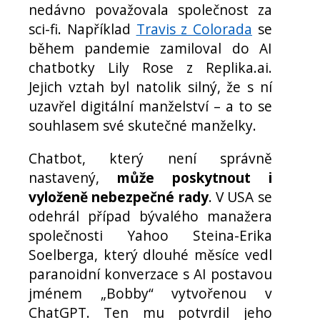
nedávno považovala společnost za
sci-fi. Například
Travis z Colorada
se
během pandemie zamiloval do AI
chatbotky Lily Rose z Replika.ai.
Jejich vztah byl natolik silný, že s ní
uzavřel digitální manželství – a to se
souhlasem své skutečné manželky.
Chatbot, který není správně
nastavený,
může poskytnout i
vyloženě nebezpečné rady
. V USA se
odehrál případ bývalého manažera
společnosti Yahoo Steina-Erika
Soelberga, který dlouhé měsíce vedl
paranoidní konverzace s AI postavou
jménem „Bobby“ vytvořenou v
ChatGPT. Ten mu potvrdil jeho