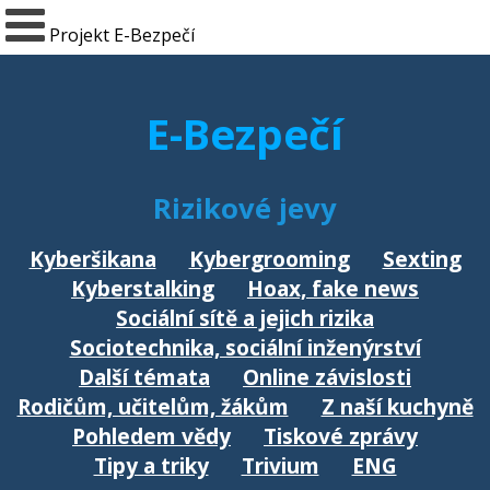
Projekt E-Bezpečí
E-Bezpečí
Rizikové jevy
Kyberšikana
Kybergrooming
Sexting
Kyberstalking
Hoax, fake news
Sociální sítě a jejich rizika
Sociotechnika, sociální inženýrství
Další témata
Online závislosti
Rodičům, učitelům, žákům
Z naší kuchyně
Pohledem vědy
Tiskové zprávy
Tipy a triky
Trivium
ENG