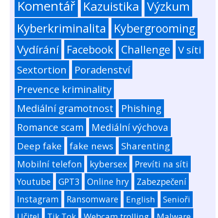
Komentář
Kazuistika
Výzkum
Kyberkriminalita
Kybergrooming
Vydírání
Facebook
Challenge
V síti
Sextortion
Poradenství
Prevence kriminality
Mediální gramotnost
Phishing
Romance scam
Mediální výchova
Deep fake
fake news
Sharenting
Mobilní telefon
kybersex
Prevíti na síti
Youtube
GPT3
Online hry
Zabezpečení
Instagram
Ransomware
English
Senioři
Učitel
Tik Tok
Webcam trolling
Malware