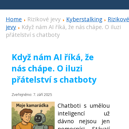
Home
Rizikové jevy
Kyberstalking
Rizikov
jevy
Když nám AI říká, že nás chápe. O iluzi
přátelství s chatboty
Když nám AI říká, že
nás chápe. O iluzi
přátelství s chatboty
Zveřejněno: 7. září 2025
Chatboti s umělou
inteligencí už
dávno nejsou jen
pomocníci. Stávají