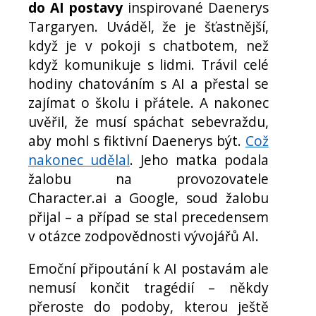
do AI postavy
inspirované Daenerys
Targaryen. Uváděl, že je šťastnější,
když je v pokoji s chatbotem, než
když komunikuje s lidmi. Trávil celé
hodiny chatováním s AI a přestal se
zajímat o školu i přátele. A nakonec
uvěřil, že musí spáchat sebevraždu,
aby mohl s fiktivní Daenerys být.
Což
nakonec udělal
. Jeho matka podala
žalobu na provozovatele
Character.ai a Google, soud žalobu
přijal – a případ se stal precedensem
v otázce zodpovědnosti vývojářů AI.
Emoční připoutání k AI postavám ale
nemusí končit tragédií – někdy
přeroste do podoby, kterou ještě