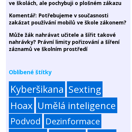
ve školách, ale pochybuji o plošném zákazu
Komentář: Potřebujeme v současnosti
zakázat používání mobilů ve škole zákonem?
Může žák nahrávat učitele a šířit takové
nahrávky? Právní limity pořizování a šíření
záznamů ve školním prostředí
Oblíbené štítky
Kyberšikana
Sexting
Hoax
Umělá inteligence
Podvod
Dezinformace