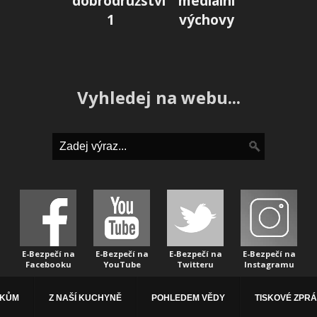
dobrodružství
mediální
1
výchovy
Vyhledej na webu...
E-Bezpečí na
E-Bezpečí na
E-Bezpečí na
E-Bezpečí na
Facebooku
YouTube
Twitteru
Instagramu
ÁKŮM
Z NAŠÍ KUCHYNĚ
POHLEDEM VĚDY
TISKOVÉ ZPR