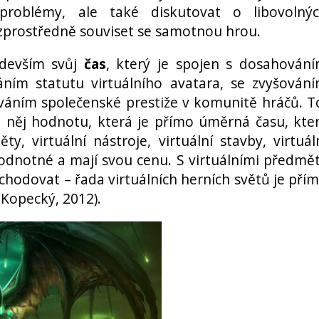
problémy, ale také diskutovat o libovolný
zprostředně souviset se samotnou hrou.
edevším svůj
čas
, který je spojen s dosahován
áním statutu virtuálního avatara, se zvyšován
áváním společenské prestiže v komunitě hráčů. T
o něj hodnotu, která je přímo úměrná času, kte
ty, virtuální nástroje, virtuální stavby, virtuál
hodnotné a mají svou cenu. S virtuálními předmě
chodovat – řada virtuálních herních světů je pří
(Kopecký, 2012).