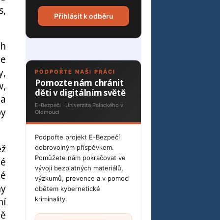
s,
Přihlásit k odběru
ch
je
y,
PODPOŘTE NAŠI PRÁCI
Pomozte nám chránit
w,
děti v digitálním světě
 a
E-Bezpečí · Univerzita Palackého v
by
Olomouci
Podpořte projekt E-Bezpečí
ěž
dobrovolným příspěvkem.
Pomůžete nám pokračovat ve
té
vývoji bezplatných materiálů,
ké
výzkumů, prevence a v pomoci
hy
obětem kybernetické
ní
kriminality.
ně