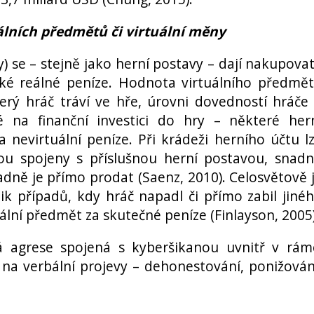
uálních předmětů či virtuální měny
y) se – stejně jako herní postavy – dají nakupovat
také reálné peníze. Hodnota virtuálního předmě
terý hráč tráví ve hře, úrovni dovedností hráče
 na finanční investici do hry – některé her
 nevirtuální peníze. Při krádeži herního účtu l
sou spojeny s příslušnou herní postavou, snad
padně je přímo prodat (Saenz, 2010). Celosvětově 
 případů, kdy hráč napadl či přímo zabil jiné
uální předmět za skutečné peníze (Finlayson, 2005)
á agrese spojená s kyberšikanou uvnitř v rám
na verbální projevy – dehonestování, ponižován