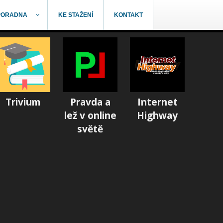
PORADNA
KE STAŽENÍ
KONTAKT
Trivium
Pravda a
Internet
lež v online
Highway
světě