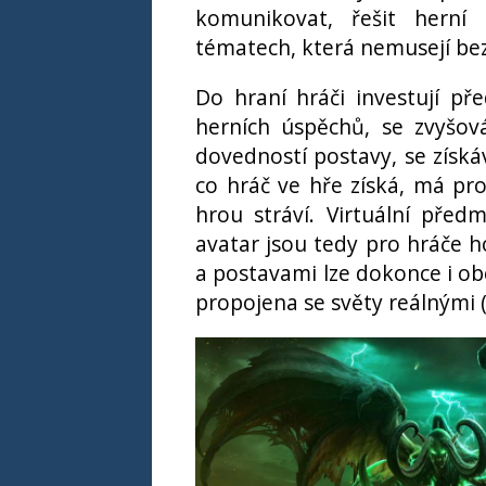
komunikovat, řešit herní 
tématech, která nemusejí be
Do hraní hráči investují př
herních úspěchů, se zvyšov
dovedností postavy, se získ
co hráč ve hře získá, má pr
hrou stráví. Virtuální předmě
avatar jsou tedy pro hráče 
a postavami lze dokonce i ob
propojena se světy reálnými 