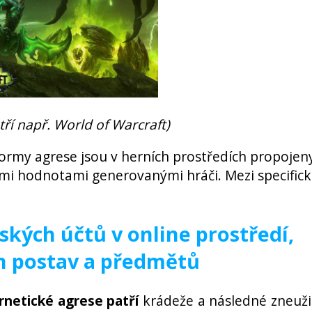
tří např. World of Warcraft)
ormy agrese jsou v herních prostředích propojen
ními hodnotami generovanými hráči. Mezi specific
ských účtů v online prostředí,
ch postav a předmětů
rnetické agrese patří
krádeže a následné zneuži