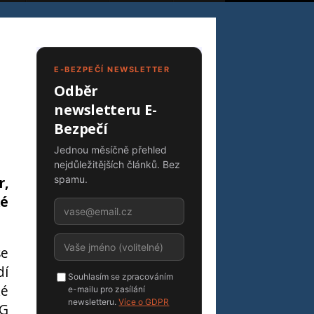
E-BEZPEČÍ NEWSLETTER
Odběr
newsletteru E-
Bezpečí
Jednou měsíčně přehled
nejdůležitějších článků. Bez
r,
spamu.
ké
se
dí
Souhlasím se zpracováním
ké
e-mailu pro zasílání
newsletteru.
Více o GDPR
PG