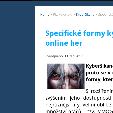
Home
Rizikové jevy
Kyberšikana
Specifick
Specifické formy 
online her
Zveřejněno: 13. září 2017
Kyberšikan
proto se v 
formy, kte
S rozšíření
zvýšením jeho dostupnosti 
nejrůznější hry. Velmi oblíb
množství hráčů – tzv. MMOG