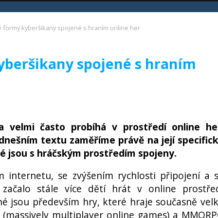
é formy kyberšikany spojené s hraním online her
kyberšikany spojené s hraním
a velmi často probíhá v prostředí online he
dnešním textu zaměříme právě na její specific
ré jsou s hráčským prostředím spojeny.
m internetu, se zvýšením rychlosti připojení a 
začalo stále více dětí hrát v online prostře
ené jsou především hry, které hraje současně vel
 (massively multiplayer online games) a MMOR