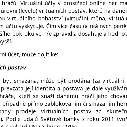
 hráčů. Virtuální účty v prostředí online her ma
t úrovní (levelu) virtuálních postav, které na dan
u virtuálního bohatství (virtuální měna, virtuál
 účtu vyskytuje. Čím více času (a reálných peně
ětšího pokroku ve hře zpravidla dosahuje a hodno
yšší.
ní účet, může dojít ke:
ích postav
 být smazána, může být prodána (za virtuální 
převzata její identita a postava je dále využívá
hráče, kteří se snaží danému hráči jeho chová
, případně přímo zablokováním či smazáním her
ípady prodeje virtuálních postav za skuteč
12). Podle údajů Světové banky z roku 2011 tvoř
3,7 miliard USD (Chung, 2015).