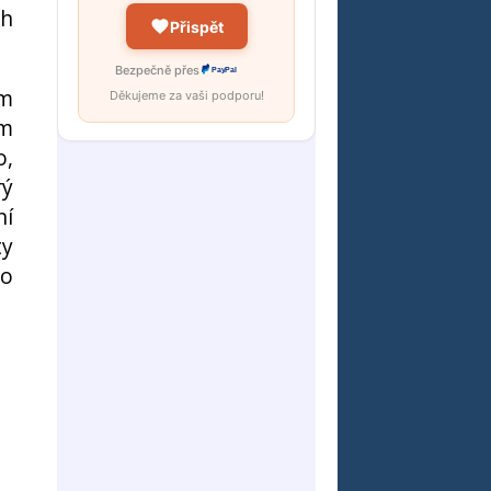
ch
Přispět
Bezpečně přes
PayPal
ím
Děkujeme za vaši podporu!
ím
o,
rý
ní
ty
mo