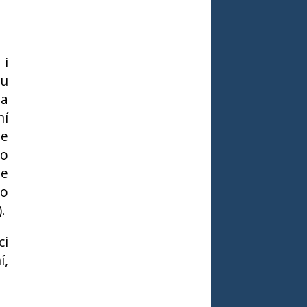
 i
tu
 a
ní
ze
no
je
ho
.
ci
í,