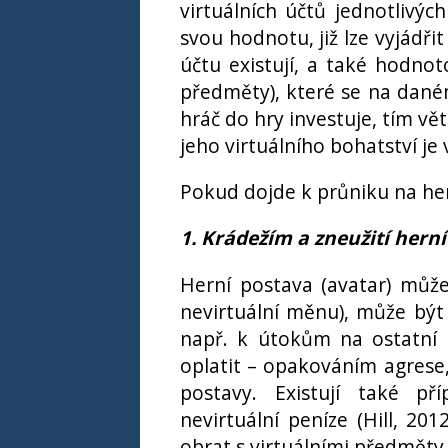
virtuálních účtů jednotlivých
svou hodnotu, již lze vyjádři
účtu existují, a také hodnoto
předměty), které se na daném
hráč do hry investuje, tím v
jeho virtuálního bohatství je v
Pokud dojde k průniku na her
1. Krádežím a zneužití hern
Herní postava (avatar) může
nevirtuální měnu), může být 
např. k útokům na ostatní 
oplatit – opakováním agrese
postavy. Existují také př
nevirtuální peníze (Hill, 20
obrat s virtuálními předměty 