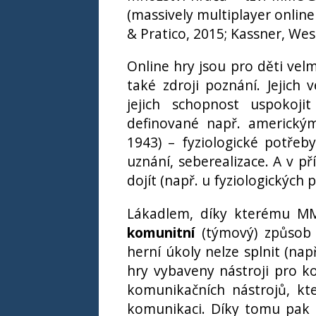
(massively multiplayer online 
& Pratico, 2015; Kassner, Wes
Online hry jsou pro děti vel
také zdroji poznání. Jejich
jejich schopnost uspokoji
definované např. americk
1943) – fyziologické potřeby
uznání, seberealizace. A v p
dojít (např. u fyziologických 
Lákadlem, díky kterému MMO
komunitní
(týmový) způsob 
herní úkoly nelze splnit (nap
hry vybaveny nástroji pro 
komunikačních nástrojů, kt
komunikaci. Díky tomu pak 