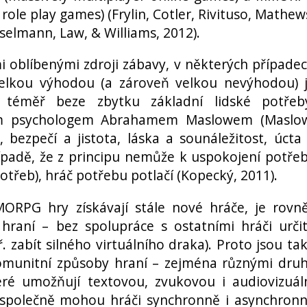
role play games) (Frylin, Cotler, Rivituso, Mathew
selmann, Law, & Williams, 2012).
mi oblíbenými zdroji zábavy, v některých případe
 velkou výhodou (a zároveň velkou nevýhodou) 
t téměř beze zbytku základní lidské potřeb
ým psychologem Abrahamem Maslowem (Maslo
, bezpečí a jistota, láska a sounáležitost, úcta
řípadě, že z principu nemůže k uspokojení potře
potřeb), hráč potřebu potlačí (Kopecký, 2011).
RPG hry získávají stále nové hráče, je rovn
hraní – bez spolupráce s ostatními hráči urči
ř. zabít silného virtuálního draka). Proto jsou ta
komunitní způsoby hraní – zejména různými dru
eré umožňují textovou, zvukovou i audiovizuál
společně mohou hráči synchronně i asynchron