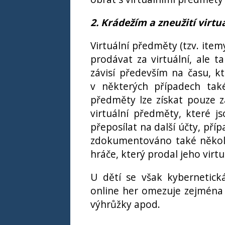
2. Krádežím a zneužití virt
Virtuální předměty (tzv. item
prodávat za virtuální, ale 
závisí především na času, k
v některých případech také
předměty lze získat pouze za
virtuální předměty, které j
přeposílat na další účty, pří
zdokumentováno také několik
hráče, který prodal jeho virt
U dětí se však kybernetick
online her omezuje zejména 
výhrůžky apod.