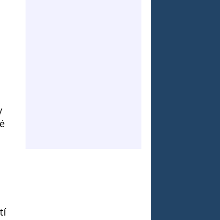
y
ké
tí