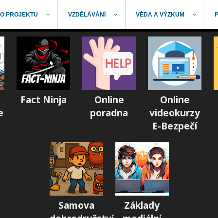
O PROJEKTU
VZDĚLÁVÁNÍ
VĚDA A VÝZKUM
Fact Ninja
Online
Online
e
poradna
videokurzy
E-Bezpečí
Samova
Základy