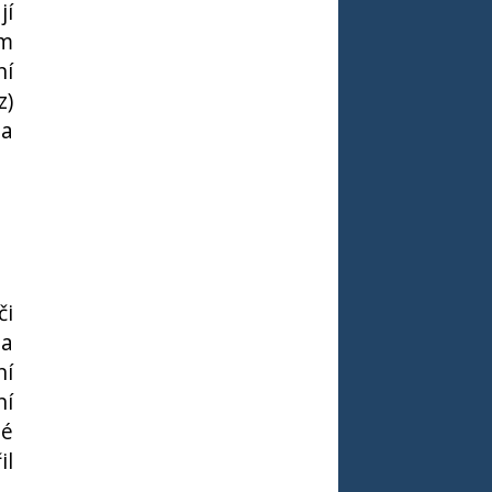
jí
ém
ní
z)
ta
či
na
ní
ní
né
il