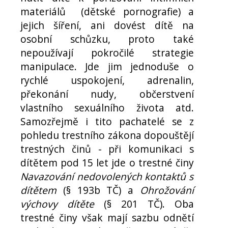
materiálů (dětské pornografie) a
jejich šíření, ani dovést dítě na
osobní schůzku, proto také
nepoužívají pokročilé strategie
manipulace. Jde jim jednoduše o
rychlé uspokojení, adrenalin,
překonání nudy, občerstvení
vlastního sexuálního života atd.
Samozřejmě i tito pachatelé se z
pohledu trestního zákona dopouštějí
trestných činů - při komunikaci s
dítětem pod 15 let jde o trestné činy
Navazování nedovolených kontaktů s
dítětem
(§ 193b TČ) a
Ohrožování
výchovy dítěte
(§ 201 TČ). Oba
trestné činy však mají sazbu odnětí