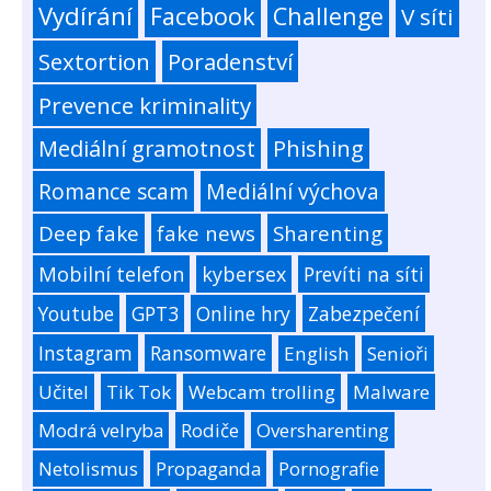
Vydírání
Facebook
Challenge
V síti
Sextortion
Poradenství
Prevence kriminality
Mediální gramotnost
Phishing
Romance scam
Mediální výchova
Deep fake
fake news
Sharenting
Mobilní telefon
kybersex
Prevíti na síti
Youtube
GPT3
Online hry
Zabezpečení
Instagram
Ransomware
English
Senioři
Učitel
Tik Tok
Webcam trolling
Malware
Modrá velryba
Rodiče
Oversharenting
Netolismus
Propaganda
Pornografie