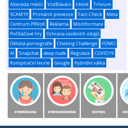
Abeceda médií
Vzdělávání
tiktok
Trivium
SCAM19
Primární prevence
Fact-Check
Meta
Centrum PRVoK
Reklama
Misinformace
Počítačové hry
Ochrana osobních údajů
Dětská pornografie
Choking Challenge
FOMO
AI
Snapchat
deep nude
Regulace
COVID19
Konspirační teorie
Google
Hybridní válka