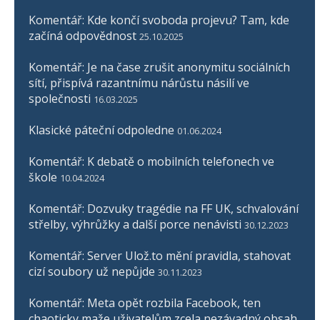
Komentář: Kde končí svoboda projevu? Tam, kde
začíná odpovědnost
25.10.2025
Komentář: Je na čase zrušit anonymitu sociálních
sítí, přispívá razantnímu nárůstu násilí ve
společnosti
16.03.2025
Klasické páteční odpoledne
01.06.2024
Komentář: K debatě o mobilních telefonech ve
škole
10.04.2024
Komentář: Dozvuky tragédie na FF UK, schvalování
střelby, výhrůžky a další porce nenávisti
30.12.2023
Komentář: Server Ulož.to mění pravidla, stahovat
cizí soubory už nepůjde
30.11.2023
Komentář: Meta opět rozbila Facebook, ten
chaoticky maže uživatelům zcela nezávadný obsah,