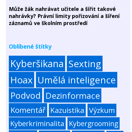
Může žák nahrávat učitele a šířit takové
nahrávky? Právní limity pořizování a šíření
záznamů ve školním prostředí
Oblíbené štítky
Kyberšikana
Sexting
Hoax
Umělá inteligence
Podvod
Dezinformace
Komentář
Kazuistika
Výzkum
Kyberkriminalita
Kybergrooming