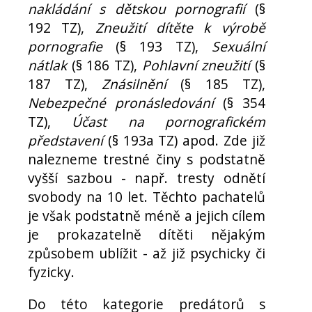
nakládání s dětskou pornografií
(§
192 TZ),
Zneužití dítěte k výrobě
pornografie
(§ 193 TZ),
Sexuální
nátlak
(§ 186 TZ),
Pohlavní zneužití
(§
187 TZ),
Znásilnění
(§ 185 TZ),
Nebezpečné pronásledování
(§ 354
TZ),
Účast na pornografickém
představení
(§ 193a TZ) apod. Zde již
nalezneme trestné činy s podstatně
vyšší sazbou - např. tresty odnětí
svobody na 10 let. Těchto pachatelů
je však podstatně méně a jejich cílem
je prokazatelně dítěti nějakým
způsobem ublížit - až již psychicky či
fyzicky.
Do této kategorie predátorů s