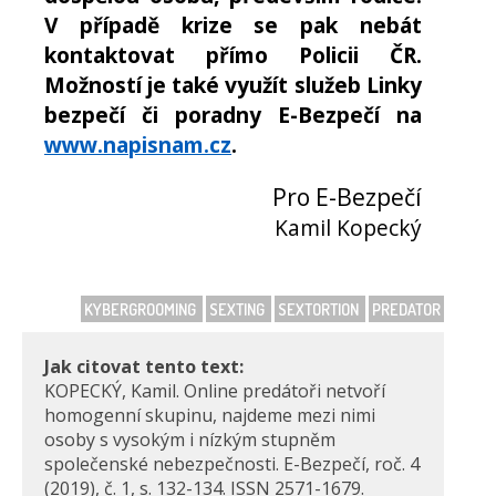
V případě krize se pak nebát
kontaktovat přímo Policii ČR.
Možností je také využít služeb Linky
bezpečí či poradny E-Bezpečí na
www.napisnam.cz
.
Pro E-Bezpečí
Kamil Kopecký
KYBERGROOMING
SEXTING
SEXTORTION
PREDATOR
Jak citovat tento text:
KOPECKÝ, Kamil. Online predátoři netvoří
homogenní skupinu, najdeme mezi nimi
osoby s vysokým i nízkým stupněm
společenské nebezpečnosti. E-Bezpečí, roč. 4
(2019), č. 1, s. 132-134. ISSN 2571-1679.