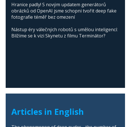
Hranice padly! S novým updatem generátorů
obrázků od OpenAI jsme schopni tvořit deep fake
fotografie téměř bez omezení
Nástup éry válečných robotů s umělou inteligencí:
Blížíme se k vizi Skynetu z filmu Terminátor?
Articles in English
The phenomenon of deep nudes - the number of