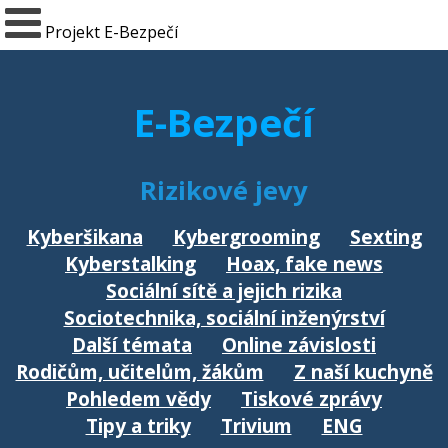
Projekt E-Bezpečí
E-Bezpečí
Rizikové jevy
Kyberšikana
Kybergrooming
Sexting
Kyberstalking
Hoax, fake news
Sociální sítě a jejich rizika
Sociotechnika, sociální inženýrství
Další témata
Online závislosti
Rodičům, učitelům, žákům
Z naší kuchyně
Pohledem vědy
Tiskové zprávy
Tipy a triky
Trivium
ENG