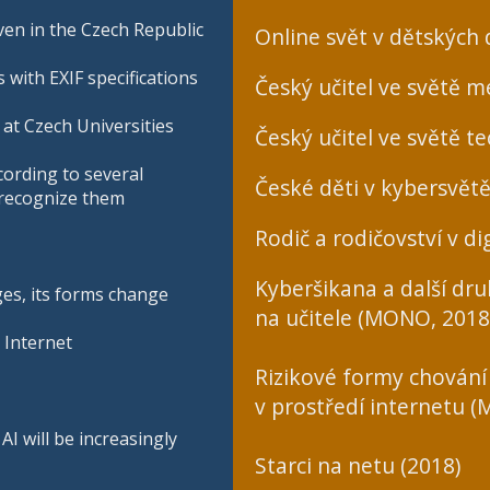
en in the Czech Republic
Online svět v dětských
 with EXIF specifications
Český učitel ve světě mé
at Czech Universities
Český učitel ve světě te
cording to several
České děti v kybersvětě
o recognize them
Rodič a rodičovství v dig
Kyberšikana a další dr
ges, its forms change
na učitele (MONO, 2018
 Internet
Rizikové formy chování
v prostředí internetu 
I will be increasingly
Starci na netu (2018)