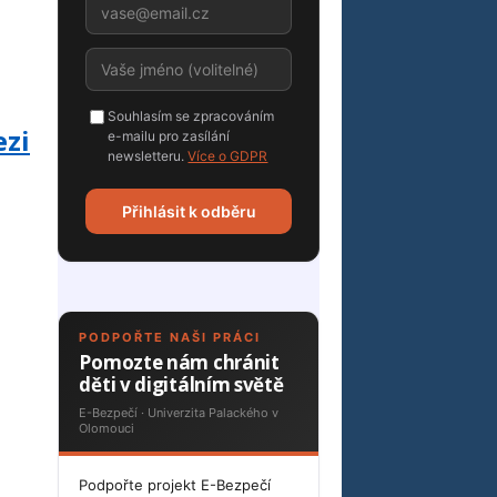
Souhlasím se zpracováním
ezi
e-mailu pro zasílání
newsletteru.
Více o GDPR
Přihlásit k odběru
PODPOŘTE NAŠI PRÁCI
Pomozte nám chránit
děti v digitálním světě
E-Bezpečí · Univerzita Palackého v
Olomouci
Podpořte projekt E-Bezpečí