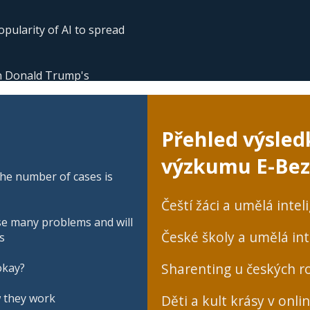
pularity of AI to spread
 in Donald Trump's
Přehled výsled
výzkumu E-Bez
he number of cases is
Čeští žáci a umělá intel
se many problems and will
České školy a umělá int
s
Sharenting u českých ro
okay?
w they work
Děti a kult krásy v onli