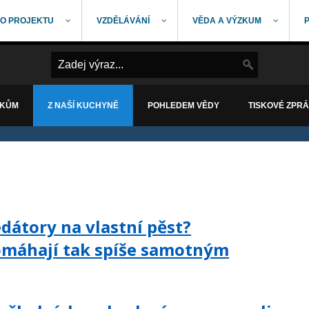
O PROJEKTU
VZDĚLÁVÁNÍ
VĚDA A VÝZKUM
ÁKŮM
Z NAŠÍ KUCHYNĚ
POHLEDEM VĚDY
TISKOVÉ ZPR
edátory na vlastní pěst?
máhají tak spíše samotným