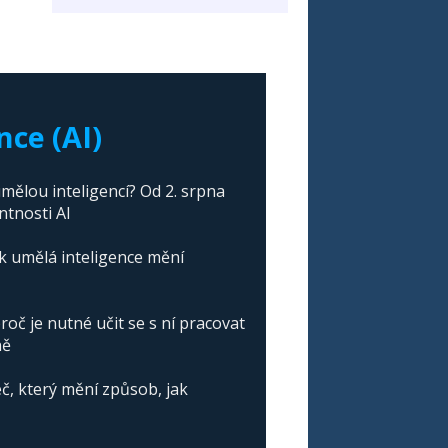
nce (AI)
mělou inteligencí? Od 2. srpna
ntnosti AI
ak umělá inteligence mění
roč je nutné učit se s ní pracovat
ně
č, který mění způsob, jak