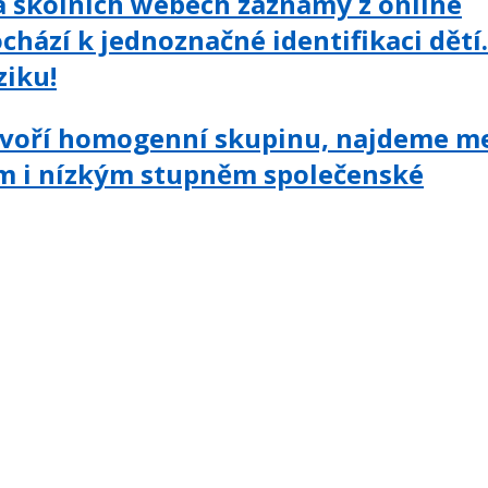
na školních webech záznamy z online
chází k jednoznačné identifikaci dětí.
ziku!
tvoří homogenní skupinu, najdeme m
m i nízkým stupněm společenské