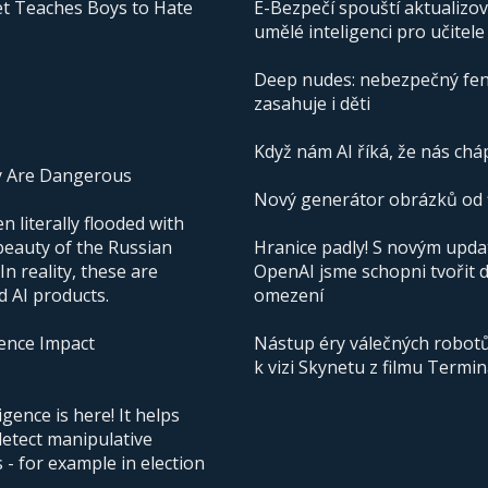
t Teaches Boys to Hate
E-Bezpečí spouští aktualizo
umělé inteligenci pro učitele
Deep nudes: nebezpečný fen
zasahuje i děti
Když nám AI říká, že nás cháp
y Are Dangerous
Nový generátor obrázků od f
 literally flooded with
beauty of the Russian
Hranice padly! S novým upd
n reality, these are
OpenAI jsme schopni tvořit 
d AI products.
omezení
igence Impact
Nástup éry válečných robotů 
k vizi Skynetu z filmu Termi
igence is here! It helps
detect manipulative
- for example in election