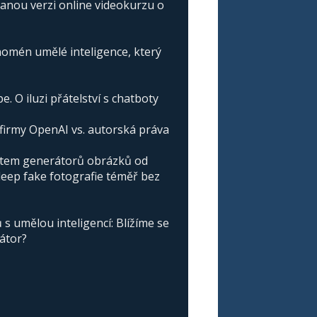
vanou verzi online videokurzu o
omén umělé inteligence, který
e. O iluzi přátelství s chatboty
irmy OpenAI vs. autorská práva
atem generátorů obrázků od
deep fake fotografie téměř bez
s umělou inteligencí: Blížíme se
nátor?