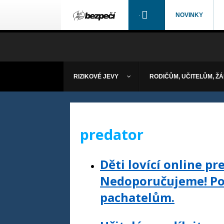
NOVINKY
RIZIKOVÉ JEVY
RODIČŮM, UČITELŮM, Ž
predator
Děti lovící online pr
Nedoporučujeme! Po
pachatelům.