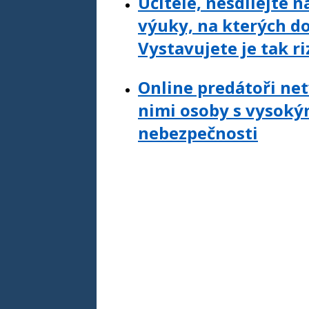
Učitelé, nesdílejte 
výuky, na kterých do
Vystavujete je tak ri
Online predátoři ne
nimi osoby s vysoký
nebezpečnosti