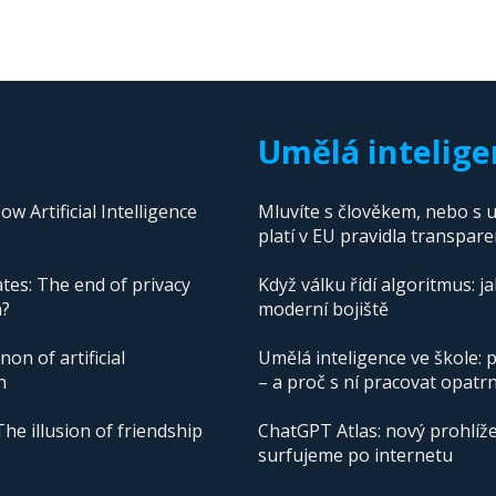
Umělá intelige
 Artificial Intelligence
Mluvíte s člověkem, nebo s u
platí v EU pravidla transpare
tes: The end of privacy
Když válku řídí algoritmus: j
n?
moderní bojiště
n of artificial
Umělá inteligence ve škole: p
n
– a proč s ní pracovat opatr
The illusion of friendship
ChatGPT Atlas: nový prohlíže
surfujeme po internetu