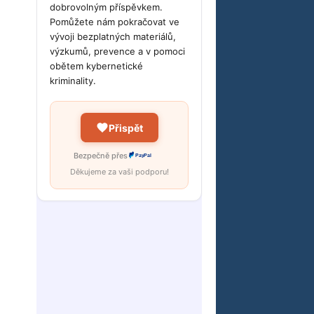
dobrovolným příspěvkem.
Pomůžete nám pokračovat ve
vývoji bezplatných materiálů,
výzkumů, prevence a v pomoci
obětem kybernetické
kriminality.
Přispět
Bezpečně přes
PayPal
Děkujeme za vaši podporu!