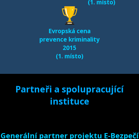
(1. místo)
Evropská cena
prevence kriminality
2015
(1. místo)
Partneři a spolupracující
instituce
Generální partner projektu E-Bezpečí