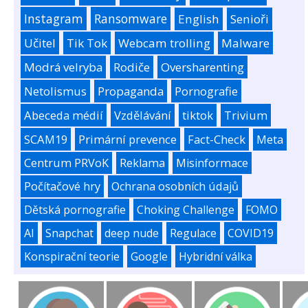
Instagram
Ransomware
English
Senioři
Učitel
Tik Tok
Webcam trolling
Malware
Modrá velryba
Rodiče
Oversharenting
Netolismus
Propaganda
Pornografie
Abeceda médií
Vzdělávání
tiktok
Trivium
SCAM19
Primární prevence
Fact-Check
Meta
Centrum PRVoK
Reklama
Misinformace
Počítačové hry
Ochrana osobních údajů
Dětská pornografie
Choking Challenge
FOMO
AI
Snapchat
deep nude
Regulace
COVID19
Konspirační teorie
Google
Hybridní válka