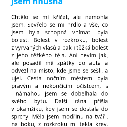
Jsem hnusná
Chtělo se mi křičet, ale nemohla
jsem. Sevřelo se mi hrdlo a vše, co
jsem byla schopná vnímat, byla
bolest. Bolest v rozkroku, bolest
z vyrvaných vlasů a pak i těžká bolest
z jeho těžkého těla. Ani nevím jak,
ale posadil mě zpátky do auta a
odvezl na místo, kde jsme se sešli, a
ujel. Cesta nočním městem byla
pravým a nekončícím očistcem, s
námahou jsem se dobelhala do
svého bytu. Další rána přišla
v okamžiku, kdy jsem se dostala do
sprchy. Měla jsem modřinu na tváři,
na boku, z rozkroku mi tekla krev.