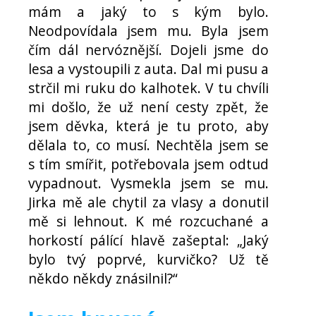
mám a jaký to s kým bylo.
Neodpovídala jsem mu. Byla jsem
čím dál nervóznější. Dojeli jsme do
lesa a vystoupili z auta. Dal mi pusu a
strčil mi ruku do kalhotek. V tu chvíli
mi došlo, že už není cesty zpět, že
jsem děvka, která je tu proto, aby
dělala to, co musí. Nechtěla jsem se
s tím smířit, potřebovala jsem odtud
vypadnout. Vysmekla jsem se mu.
Jirka mě ale chytil za vlasy a donutil
mě si lehnout. K mé rozcuchané a
horkostí pálící hlavě zašeptal: „Jaký
bylo tvý poprvé, kurvičko? Už tě
někdo někdy znásilnil?“