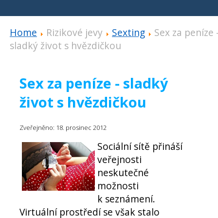
Home
Rizikové jevy
Sexting
Sex za peníze 
sladký život s hvězdičkou
Sex za peníze - sladký
život s hvězdičkou
Zveřejněno: 18. prosinec 2012
Sociální sítě přináší
veřejnosti
neskutečné
možnosti
k seznámení.
Virtuální prostředí se však stalo