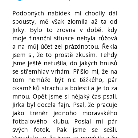
Podobných nabídek mi chodily dál
spousty, mě však zlomila až ta od
Jirky. Bylo to zrovna v době, kdy
moje finanční situace nebyla růžová
a na můj účet zel prázdnotou. Řekla
jsem si, že to prostě zkusím. Tehdy
jsme ještě netušila, do jakých hnusů
se střemhlav vrhám. Přišlo mi, že na
tom nemůže být nic těžkého, pár
okamžiků strachu a bolesti a je to za
mnou. Opět jsme si nějaký čas psali.
Jirka byl docela fajn. Psal, že pracuje
jako trenér jednoho moravského
fotbalového klubu. Poslal mi pár
svých fotek. Pak jsme se sešli.
Vypadalo to, že jsem se nemýlila a že