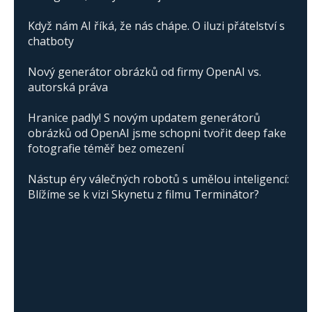
Když nám AI říká, že nás chápe. O iluzi přátelství s
chatboty
Nový generátor obrázků od firmy OpenAI vs.
autorská práva
Hranice padly! S novým updatem generátorů
obrázků od OpenAI jsme schopni tvořit deep fake
fotografie téměř bez omezení
Nástup éry válečných robotů s umělou inteligencí:
Blížíme se k vizi Skynetu z filmu Terminátor?