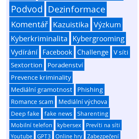
Podvod
Dezinformace
Komentář
Kazuistika
Výzkum
Kyberkriminalita
Kybergrooming
Vydírání
Facebook
Challenge
V síti
Sextortion
Poradenství
Prevence kriminality
Mediální gramotnost
Phishing
Romance scam
Mediální výchova
Deep fake
fake news
Sharenting
Mobilní telefon
kybersex
Prevíti na síti
Youtube
GPT3
Online hry
Zabezpečení