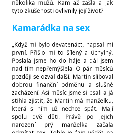
několika mužů. Kam až zašla a jak
tyto zkušenosti ovlivnily její život?
Kamarádka na sex
„Když mi bylo devatenáct, napsal mi
první. Přišlo mi to šílený a úchylný.
Poslala jsme ho do háje a dál jsem
nad tím nepřemýšlela. O pár měsíců
později se ozval další. Martin sliboval
dobrou finanční odměnu a slušné
zacházení. Asi měsíc jsme si psali a já
stihla zjistit, že Martin má manželku,
která s ním už nechce spát. Mají
spolu dvě děti. Právě po jejich
narození prý manželka začala
odmítat sex. Tohle je fajn vědět na