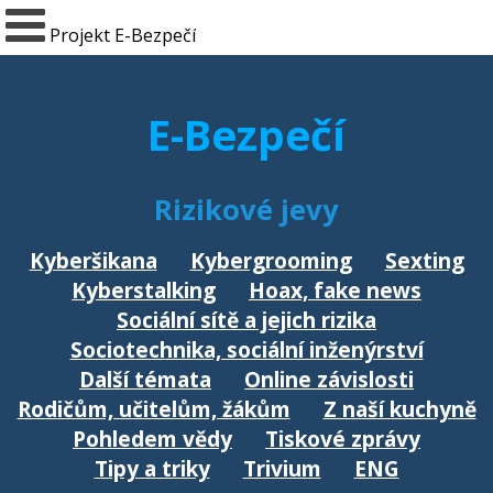
Projekt E-Bezpečí
E-Bezpečí
Rizikové jevy
Kyberšikana
Kybergrooming
Sexting
Kyberstalking
Hoax, fake news
Sociální sítě a jejich rizika
Sociotechnika, sociální inženýrství
Další témata
Online závislosti
Rodičům, učitelům, žákům
Z naší kuchyně
Pohledem vědy
Tiskové zprávy
Tipy a triky
Trivium
ENG