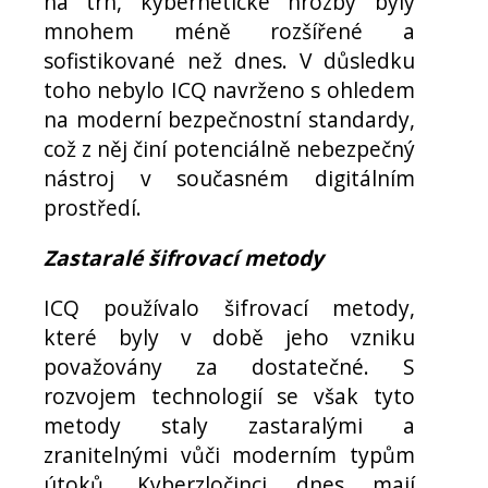
na trh, kybernetické hrozby byly
mnohem méně rozšířené a
sofistikované než dnes. V důsledku
toho nebylo ICQ navrženo s ohledem
na moderní bezpečnostní standardy,
což z něj činí potenciálně nebezpečný
nástroj v současném digitálním
prostředí.
Zastaralé šifrovací metody
ICQ používalo šifrovací metody,
které byly v době jeho vzniku
považovány za dostatečné. S
rozvojem technologií se však tyto
metody staly zastaralými a
zranitelnými vůči moderním typům
útoků. Kyberzločinci dnes mají