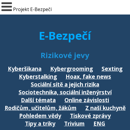
Projekt E-Bezpečí
E-Bezpečí
Rizikové jevy
Kyberšikana
Kybergrooming
Sexting
Kyberstalking
Hoax, fake news
Sociální sítě a jejich rizika
Sociotechnika, sociální inženýrství
Další témata
Online závislosti
Rodičům, učitelům, žákům
Z naší kuchyně
Pohledem vědy
Tiskové zprávy
Tipy a triky
Trivium
ENG