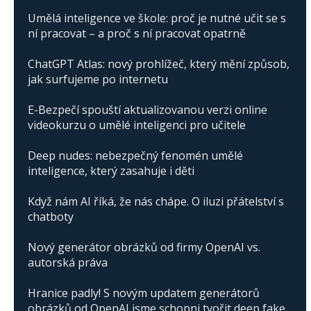
Umělá inteligence ve škole: proč je nutné učit se s
ní pracovat – a proč s ní pracovat opatrně
ChatGPT Atlas: nový prohlížeč, který mění způsob,
jak surfujeme po internetu
E-Bezpečí spouští aktualizovanou verzi online
videokurzu o umělé inteligenci pro učitele
Deep nudes: nebezpečný fenomén umělé
inteligence, který zasahuje i děti
Když nám AI říká, že nás chápe. O iluzi přátelství s
chatboty
Nový generátor obrázků od firmy OpenAI vs.
autorská práva
Hranice padly! S novým updatem generátorů
obrázků od OpenAI jsme schopni tvořit deep fake