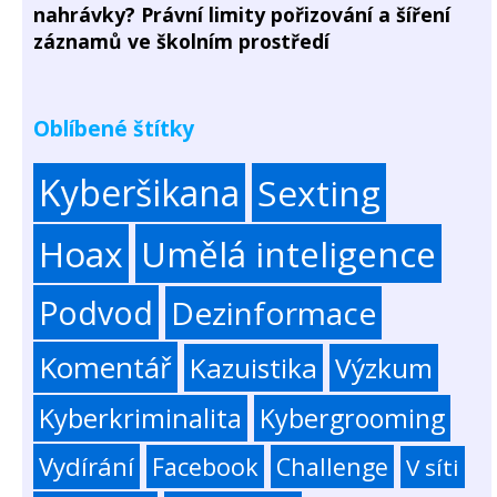
nahrávky? Právní limity pořizování a šíření
záznamů ve školním prostředí
Oblíbené štítky
Kyberšikana
Sexting
Hoax
Umělá inteligence
Podvod
Dezinformace
Komentář
Kazuistika
Výzkum
Kyberkriminalita
Kybergrooming
Vydírání
Facebook
Challenge
V síti