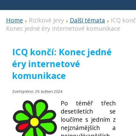
Home
Rizikové jevy
Další témata
ICQ končí
Konec jedné éry internetové komunikace
ICQ končí: Konec jedné
éry internetové
komunikace
Zveřejněno: 29. květen 2024
Po téměř třech
desetiletích se
loučíme s jedním z
nejznámějších a
nejpoužívanějších