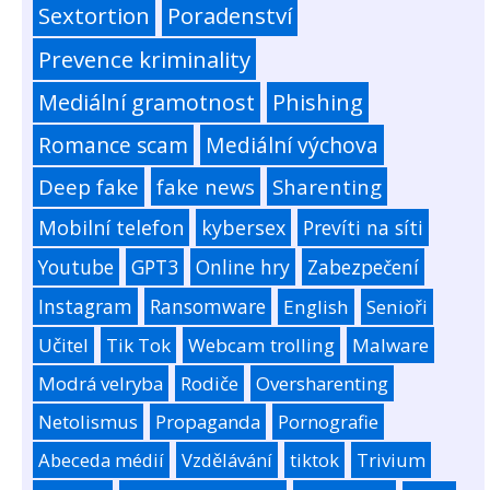
Sextortion
Poradenství
Prevence kriminality
Mediální gramotnost
Phishing
Romance scam
Mediální výchova
Deep fake
fake news
Sharenting
Mobilní telefon
kybersex
Prevíti na síti
Youtube
GPT3
Online hry
Zabezpečení
Instagram
Ransomware
English
Senioři
Učitel
Tik Tok
Webcam trolling
Malware
Modrá velryba
Rodiče
Oversharenting
Netolismus
Propaganda
Pornografie
Abeceda médií
Vzdělávání
tiktok
Trivium