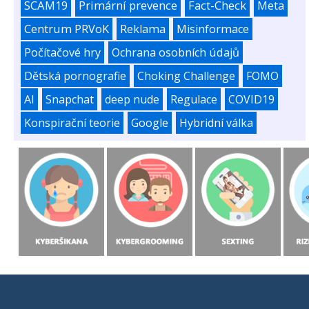
SCAM19
Primární prevence
Fact-Check
Meta
Centrum PRVoK
Reklama
Misinformace
Počítačové hry
Ochrana osobních údajů
Dětská pornografie
Choking Challenge
FOMO
AI
Snapchat
deep nude
Regulace
COVID19
Konspirační teorie
Google
Hybridní válka