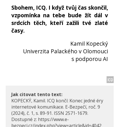
Sbohem, ICQ. I když tvůj čas skončil,
vzpomínka na tebe bude žít dál v
srdcích těch, kteří zažili tvé zlaté
časy.
Kamil Kopecký
Univerzita Palackého v Olomouci
s podporou AI
ICQ
Jak citovat tento text:
KOPECKÝ, Kamil. ICQ končí: Konec jedné éry
internetové komunikace. E-Bezpečí, roč. 9
(2024), č. 1, s. 89-91. ISSN 2571-1679.
Dostupné z: https://www.e-
bezpeci.cz/index.php?view=article&id=4042