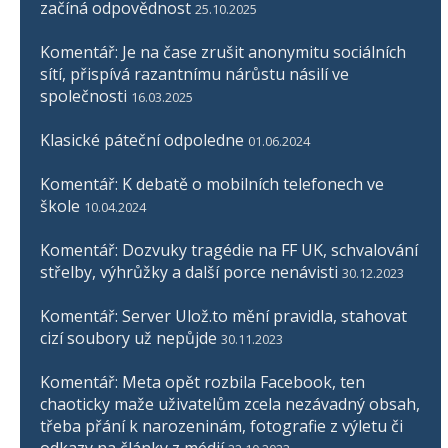
začíná odpovědnost
25.10.2025
Komentář: Je na čase zrušit anonymitu sociálních
sítí, přispívá razantnímu nárůstu násilí ve
společnosti
16.03.2025
Klasické páteční odpoledne
01.06.2024
Komentář: K debatě o mobilních telefonech ve
škole
10.04.2024
Komentář: Dozvuky tragédie na FF UK, schvalování
střelby, výhrůžky a další porce nenávisti
30.12.2023
Komentář: Server Ulož.to mění pravidla, stahovat
cizí soubory už nepůjde
30.11.2023
Komentář: Meta opět rozbila Facebook, ten
chaoticky maže uživatelům zcela nezávadný obsah,
třeba přání k narozeninám, fotografie z výletu či
odkazy na články z médií