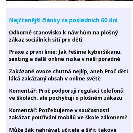
Nejčtenější články za posledních 60 dní
Odborné stanovisko k návrhům na plošný
zákaz sociálních sítí pro děti
Praxe z první linie: Jak řešíme kyberšikanu,
sexting a další online rizika v naší poradně
Zakázané ovoce chutná nejlíp, aneb Proč děti
láká zakázaný obsah v online světě
Komentář: Proč podporuji regulaci telefonů
ve školách, ale pochybuji o plošném zákazu
Komentář: Potřebujeme v současnosti
zakázat používání mobilů ve škole zákonem?
Může žák nahrávat učitele a šířit takové