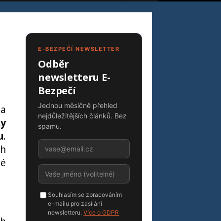
E-BEZPEČÍ NEWSLETTER
Odběr
newsletteru E-
Bezpečí
Jednou měsíčně přehled
ha
nejdůležitějších článků. Bez
ky
spamu.
u
.
ch
né
Souhlasím se zpracováním
e-mailu pro zasílání
newsletteru.
Více o GDPR