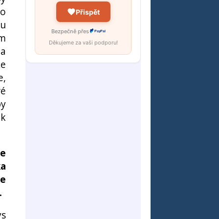
ho
Přispět
ou
Bezpečně přes
PayPal
em
Děkujeme za vaši podporu!
 a
že
e,
ré
by
 k
se
ka
ke
.
ys