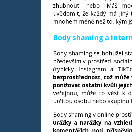
zhubnout" nebo "Máš moc
uvědomit, že každý má jiný t
mnohem méně než to, kým jsm
Body shaming a inter
Body shaming se bohužel sta
především v prostředí sociální
(typicky Instagram a TikT
bezprostřednost, což může vé
ponižovat ostatní kvůli jeji
veřejnou, může to vést k d
určitou osobu nebo skupinu li
Body shaming v online prost
urážky a narážky na vzhled 
komentářích pod příspěvky