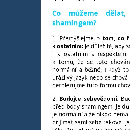
Co můžeme dělat,
shamingem?
1. Přemýšlejme o
tom, co ř
k ostatním:
Je důležité, aby s
i k ostatním s respektem.
k tomu, že se toto chování
normální a běžné, i když t
urážlivý jazyk nebo se chová
netolerujme tuto formu chov
2.
Budujte sebevědomí
: Bu
před body shamingem. Je důle
je normální a že nikdo nemá
přijímat sami sebe takové, ja
těle. Pokud máme zdravé se