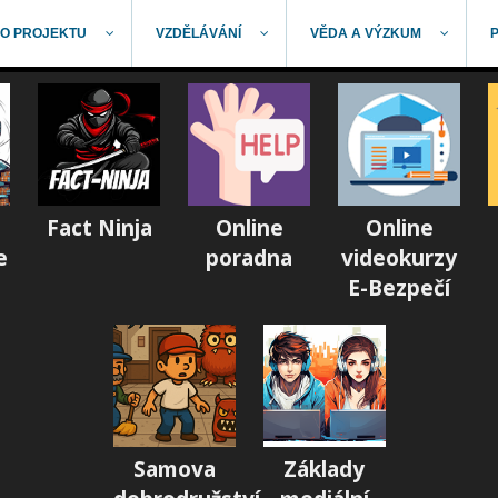
O PROJEKTU
VZDĚLÁVÁNÍ
VĚDA A VÝZKUM
Fact Ninja
Online
Online
e
poradna
videokurzy
E-Bezpečí
Samova
Základy