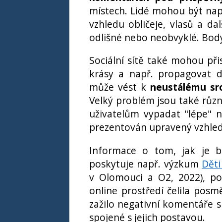
místech. Lidé mohou být napad
vzhledu obličeje, vlasů a d
odlišné nebo neobvyklé. Bod
Sociální sítě také mohou při
krásy a např. propagovat d
může vést k
neustálému sr
Velký problém jsou také různé
uživatelům vypadat "lépe" ne
prezentován upravený vzhled –
Informace o tom, jak je b
poskytuje např. výzkum
Děti
v Olomouci a O2, 2022), pod
online prostředí čelila posmě
zažilo negativní komentáře sp
spojené s jejich postavou.