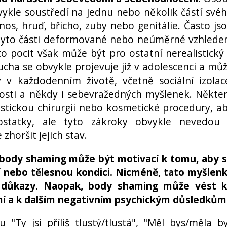
ykle soustředí na jednu nebo několik částí své
, nos, hruď, břicho, zuby nebo genitálie. Často js
 tyto části deformované nebo neúměrné vzhled
o pocit však může být pro ostatní nerealistický
cha se obvykle projevuje již v adolescenci a mů
v každodenním životě, včetně sociální izolac
osti a někdy i sebevražedných myšlenek. Někte
tickou chirurgii nebo kosmetické procedury, a
ostatky, ale tyto zákroky obvykle nevedou
horšit jejich stav.
body shaming může být motivací k tomu, aby 
aví nebo tělesnou kondici. Nicméně, tato myšlen
 důkazy. Naopak, body shaming může vést 
mí a k dalším negativním psychickým důsledkům
"Ty jsi příliš tlustý/tlustá", "Měl bys/měla b