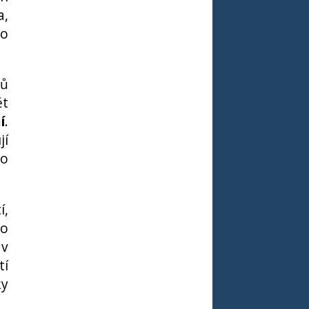
a,
ko
lů
ět
í
.
jí
to
í,
ho
 v
tí
ky