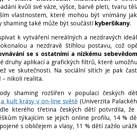
áni kvůli své váze, výšce, barvě pleti, tvaru těl
alším vlastnostem, které mohou být vnímány ja
y shaming také může být součástí
kyberšikany
.
spívat k vytváření nereálných a nezdravých ideá
okonalou a nezdravě štíhlou postavu, což op
ovnávání se s ostatními a nízkému sebevědom
 druhy aplikací a grafických filtrů, které umožňu
ž ve skutečnosti. Na sociální sítích je pak čas
 nikoli realita.
ody shaming rozšířen v populaci českých dět
 a kult krásy v on-line světě
(Univerzita Palacké
le kterého třetina českých dětí potvrdila, že
škům týkajícím se jejich online profilu, 14 % dě
ojené s obličejem a vlasy, 11 % dětí zažilo uráž