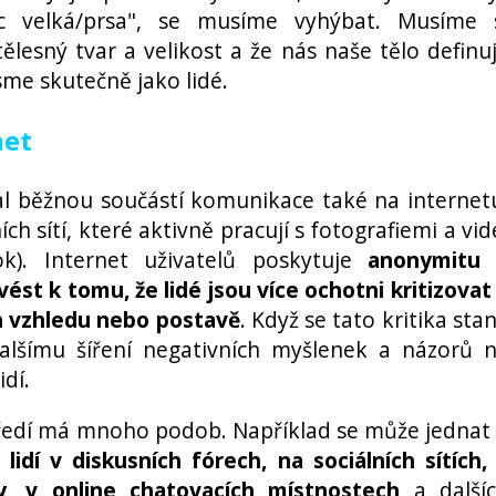
 velká/prsa", se musíme vyhýbat. Musíme 
ělesný tvar a velikost a že nás naše tělo definu
e skutečně jako lidé.
net
l běžnou součástí komunikace také na internet
ch sítí, které aktivně pracují s fotografiemi a vid
ok). Internet uživatelů poskytuje
anonymitu
st k tomu, že lidé jsou více ochotni kritizovat
ch vzhledu nebo postavě
. Když se tato kritika sta
alšímu šíření negativních myšlenek a názorů 
dí.
ředí má mnoho podob. Například se může jednat
lidí v diskusních fórech, na sociálních sítích,
, v online chatovacích místnostech
a další