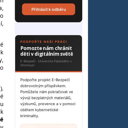
ch
a,
Přihlásit k odběru
To
í,
PODPOŘTE NAŠI PRÁCI
vé
Pomozte nám chránit
 k
děti v digitálním světě
y,
E-Bezpečí · Univerzita Palackého v
Olomouci
to
Podpořte projekt E-Bezpečí
dobrovolným příspěvkem.
).
Pomůžete nám pokračovat ve
ké
vývoji bezplatných materiálů,
ou
výzkumů, prevence a v pomoci
obětem kybernetické
ak
kriminality.
né
by