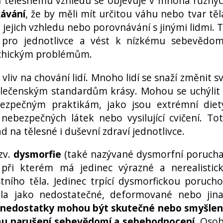
jich tělesnému vzhledu se objevuje v mnoha různý
ávání
, že by měli mít určitou váhu nebo tvar těl
e jejich vzhledu nebo porovnávání s jinými lidmi. 
 pro jednotlivce a vést k nízkému sebevědom
sychickým problémům.
iv na chování lidí. Mnoho lidí se snaží změnit s
olečenským standardům krásy. Mohou se uchýlit
pečným praktikám, jako jsou extrémní diet
 nebezpečných látek nebo vysilující cvičení. To
 na tělesné i duševní zdraví jednotlivce.
zv.
dysmorfie
(také nazývané dysmorfní porucha
při kterém má jedinec výrazné a nerealistic
tního těla. Jedinec trpící dysmorfickou poruch
ěla jako nedostatečné, deformované nebo jin
 nedostatky mohou být skutečné nebo smyšle
mu narušení sebevědomí a sebehodnocení
. Oso