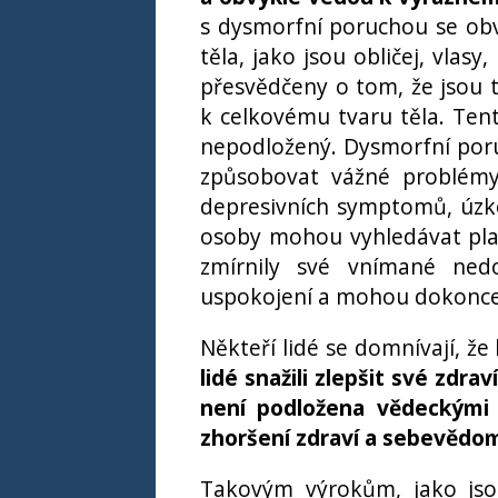
s dysmorfní poruchou se obv
těla, jako jsou obličej, vlasy
přesvědčeny o tom, že jsou
k celkovému tvaru těla. Tent
nepodložený. Dysmorfní poru
způsobovat vážné problémy 
depresivních symptomů, úzk
osoby mohou vyhledávat plas
zmírnily své vnímané ned
uspokojení a mohou dokonce z
Někteří lidé se domnívají, že
lidé snažili zlepšit své zdr
není podložena vědeckými
zhoršení zdraví a sebevědo
Takovým výrokům, jako jsou 