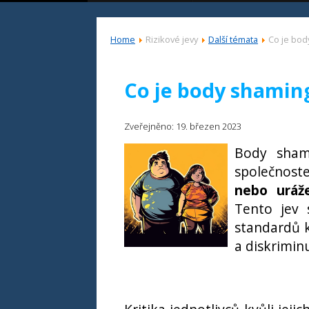
Home
Rizikové jevy
Další témata
Co je bod
Co je body shamin
Zveřejněno: 19. březen 2023
Body sham
společnoste
nebo uráže
Tento jev 
standardů k
a diskrimin