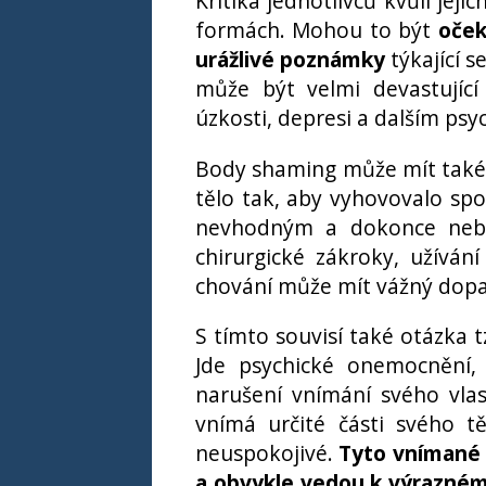
Kritika jednotlivců kvůli je
formách. Mohou to být
oček
urážlivé poznámky
týkající s
může být velmi devastující
úzkosti, depresi a dalším p
Body shaming může mít také vl
tělo tak, aby vyhovovalo sp
nevhodným a dokonce nebez
chirurgické zákroky, užívání
chování může mít vážný dopad
S tímto souvisí také otázka t
Jde psychické onemocnění, 
narušení vnímání svého vlas
vnímá určité části svého t
neuspokojivé.
Tyto vnímané
a obvykle vedou k výrazné