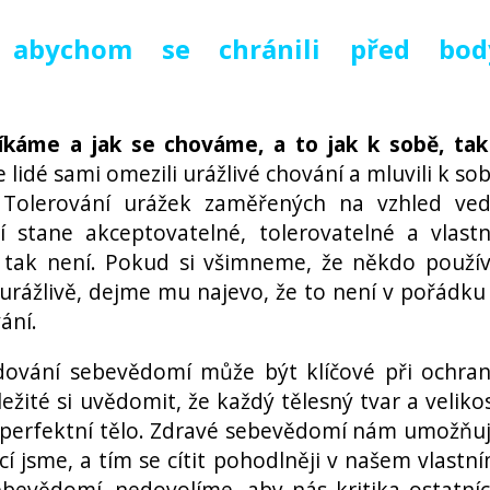
 abychom se chránili před bod
íkáme a jak se chováme, a to jak k sobě, tak
e lidé sami omezili urážlivé chování a mluvili k so
 Tolerování urážek zaměřených na vzhled ve
 stane akceptovatelné, tolerovatelné a vlast
o tak není. Pokud si všimneme, že někdo použí
 urážlivě, dejme mu najevo, že to není v pořádku
ání.
dování sebevědomí může být klíčové při ochra
žité si uvědomit, že každý tělesný tvar a veliko
 perfektní tělo. Zdravé sebevědomí nám umožňu
cí jsme, a tím se cítit pohodlněji v našem vlastn
bevědomí, nedovolíme, aby nás kritika ostatní