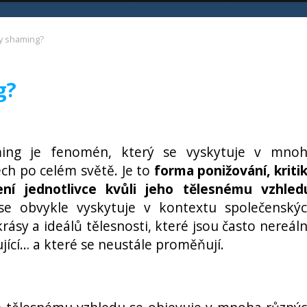
y shaming?
g?
ing je fenomén, který se vyskytuje v mno
ch po celém světě. Je to
forma ponižování, kriti
ní jednotlivce kvůli jeho tělesnému vzhled
se obvykle vyskytuje v kontextu společenský
rásy a ideálů tělesnosti, které jsou často nereál
ující… a které se neustále proměňují.