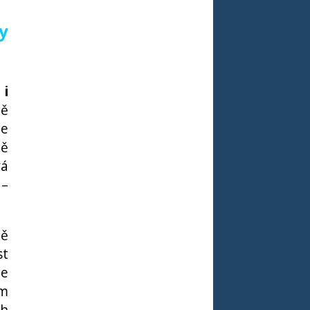
y
 i
bě
de
ně
vá
 –
ně
st
je
ím
ch