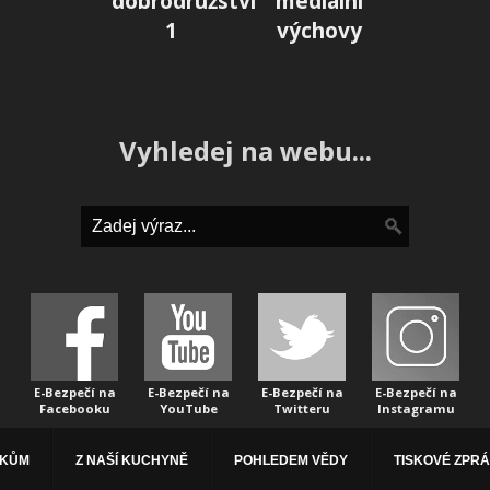
dobrodružství
mediální
1
výchovy
Vyhledej na webu...
E-Bezpečí na
E-Bezpečí na
E-Bezpečí na
E-Bezpečí na
Facebooku
YouTube
Twitteru
Instagramu
ÁKŮM
Z NAŠÍ KUCHYNĚ
POHLEDEM VĚDY
TISKOVÉ ZPR