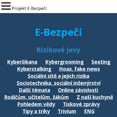
Projekt E-Bezpečí
E-Bezpečí
Rizikové jevy
Kyberšikana
Kybergrooming
Sexting
Kyberstalking
Hoax, fake news
Sociální sítě a jejich rizika
Sociotechnika, sociální inženýrství
Další témata
Online závislosti
Rodičům, učitelům, žákům
Z naší kuchyně
Pohledem vědy
Tiskové zprávy
Tipy a triky
Trivium
ENG