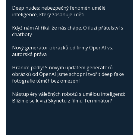
Deep nudes: nebezpečný fenomén umělé
inteligence, který zasahuje i děti
Když nám AI říká, že nás chápe. O iluzi přátelství s
chatboty
Nový generátor obrázků od firmy OpenAI vs.
autorská práva
Hranice padly! S novým updatem generátorů
obrázků od OpenAI jsme schopni tvořit deep fake
fotografie téměř bez omezení
Nástup éry válečných robotů s umělou inteligencí:
Blížíme se k vizi Skynetu z filmu Terminátor?