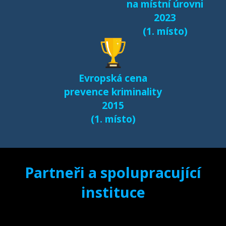
na místní úrovni
2023
(1. místo)
Evropská cena
prevence kriminality
2015
(1. místo)
Partneři a spolupracující
instituce