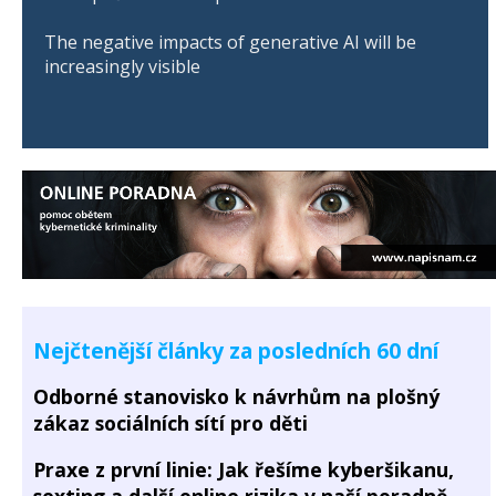
The negative impacts of generative AI will be
increasingly visible
Nejčtenější články za posledních 60 dní
Odborné stanovisko k návrhům na plošný
zákaz sociálních sítí pro děti
Praxe z první linie: Jak řešíme kyberšikanu,
sexting a další online rizika v naší poradně