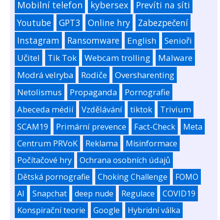
Mobilní telefon
kybersex
Prevíti na síti
Youtube
GPT3
Online hry
Zabezpečení
Instagram
Ransomware
English
Senioři
Učitel
Tik Tok
Webcam trolling
Malware
Modrá velryba
Rodiče
Oversharenting
Netolismus
Propaganda
Pornografie
Abeceda médií
Vzdělávání
tiktok
Trivium
SCAM19
Primární prevence
Fact-Check
Meta
Centrum PRVoK
Reklama
Misinformace
Počítačové hry
Ochrana osobních údajů
Dětská pornografie
Choking Challenge
FOMO
AI
Snapchat
deep nude
Regulace
COVID19
Konspirační teorie
Google
Hybridní válka