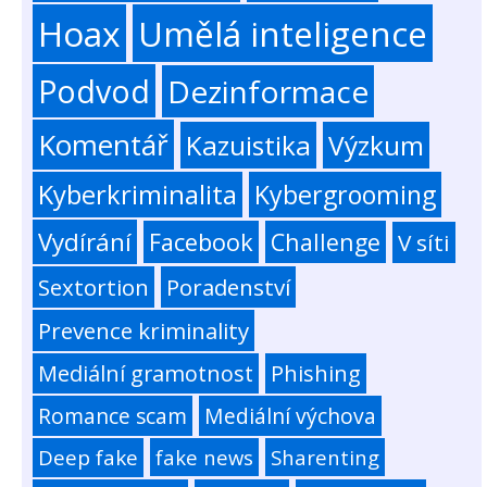
Hoax
Umělá inteligence
Podvod
Dezinformace
Komentář
Kazuistika
Výzkum
Kyberkriminalita
Kybergrooming
Vydírání
Facebook
Challenge
V síti
Sextortion
Poradenství
Prevence kriminality
Mediální gramotnost
Phishing
Romance scam
Mediální výchova
Deep fake
fake news
Sharenting