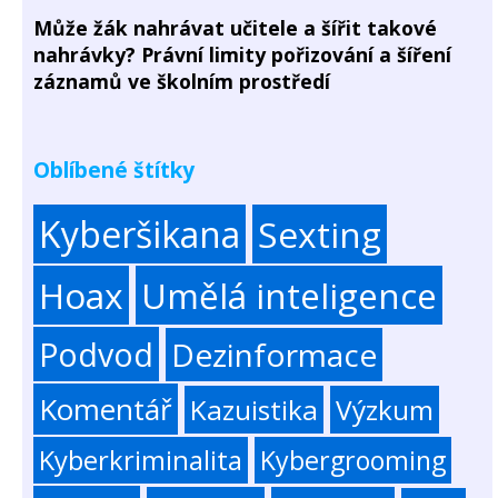
Může žák nahrávat učitele a šířit takové
nahrávky? Právní limity pořizování a šíření
záznamů ve školním prostředí
Oblíbené štítky
Kyberšikana
Sexting
Hoax
Umělá inteligence
Podvod
Dezinformace
Komentář
Kazuistika
Výzkum
Kyberkriminalita
Kybergrooming