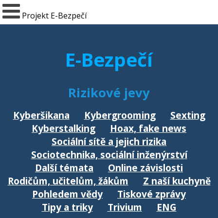
Projekt E-Bezpečí
E-Bezpečí
Rizikové jevy
Kyberšikana
Kybergrooming
Sexting
Kyberstalking
Hoax, fake news
Sociální sítě a jejich rizika
Sociotechnika, sociální inženýrství
Další témata
Online závislosti
Rodičům, učitelům, žákům
Z naší kuchyně
Pohledem vědy
Tiskové zprávy
Tipy a triky
Trivium
ENG