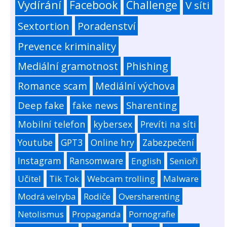
Vydírání
Facebook
Challenge
V síti
Sextortion
Poradenství
Prevence kriminality
Mediální gramotnost
Phishing
Romance scam
Mediální výchova
Deep fake
fake news
Sharenting
Mobilní telefon
kybersex
Prevíti na síti
Youtube
GPT3
Online hry
Zabezpečení
Instagram
Ransomware
English
Senioři
Učitel
Tik Tok
Webcam trolling
Malware
Modrá velryba
Rodiče
Oversharenting
Netolismus
Propaganda
Pornografie