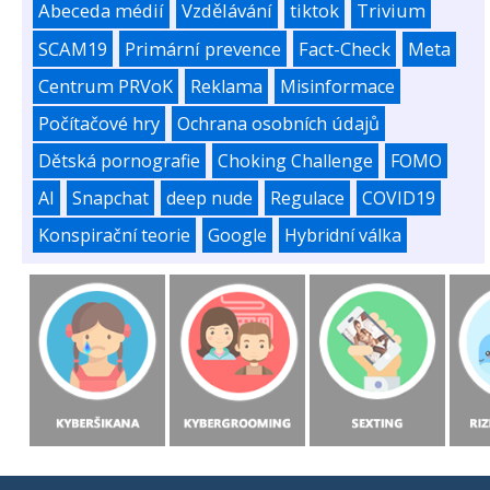
Abeceda médií
Vzdělávání
tiktok
Trivium
SCAM19
Primární prevence
Fact-Check
Meta
Centrum PRVoK
Reklama
Misinformace
Počítačové hry
Ochrana osobních údajů
Dětská pornografie
Choking Challenge
FOMO
AI
Snapchat
deep nude
Regulace
COVID19
Konspirační teorie
Google
Hybridní válka