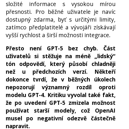
složité informace s vysokou mírou
přesnosti. Pro běžné uživatele je navíc
dostupný zdarma, byť s určitými limity,
zatímco předplatitelé a vývojáři získávají
vyšší rychlost a širší možnosti integrace.
Přesto není GPT-5 bez chyb. Část
uživatelů si stěžuje na méně „lidský“
tón odpovědí, který působí chladněji
než u předchozích verzí. Někteří
dokonce tvrdí, že v běžných úkolech
nepozorují významný rozdíl oproti
modelu GPT-4. Kritiku vyvolal také fakt,
že po uvedení GPT-5 zmizela možnost
používat starší modely, což OpenAI
musel po negativní odezvě částečně
napravit.