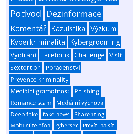
Podvod
Dezinformace
Komentář
Kazuistika
Výzkum
Kyberkriminalita
Kybergrooming
Vydírání
Facebook
Challenge
V síti
Sextortion
Poradenství
Prevence kriminality
Mediální gramotnost
Phishing
Romance scam
Mediální výchova
Deep fake
fake news
Sharenting
Mobilní telefon
kybersex
Prevíti na síti