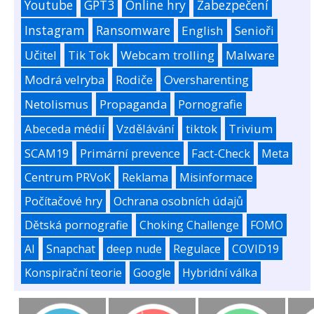
Youtube
GPT3
Online hry
Zabezpečení
Instagram
Ransomware
English
Senioři
Učitel
Tik Tok
Webcam trolling
Malware
Modrá velryba
Rodiče
Oversharenting
Netolismus
Propaganda
Pornografie
Abeceda médií
Vzdělávání
tiktok
Trivium
SCAM19
Primární prevence
Fact-Check
Meta
Centrum PRVoK
Reklama
Misinformace
Počítačové hry
Ochrana osobních údajů
Dětská pornografie
Choking Challenge
FOMO
AI
Snapchat
deep nude
Regulace
COVID19
Konspirační teorie
Google
Hybridní válka