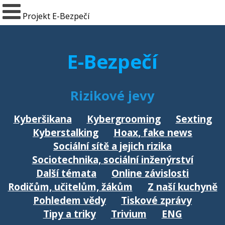
Projekt E-Bezpečí
E-Bezpečí
Rizikové jevy
Kyberšikana
Kybergrooming
Sexting
Kyberstalking
Hoax, fake news
Sociální sítě a jejich rizika
Sociotechnika, sociální inženýrství
Další témata
Online závislosti
Rodičům, učitelům, žákům
Z naší kuchyně
Pohledem vědy
Tiskové zprávy
Tipy a triky
Trivium
ENG