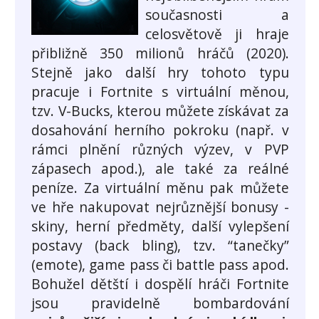
současnosti a
celosvětově ji hraje
přibližně 350 milionů hráčů (2020).
Stejně jako další hry tohoto typu
pracuje i Fortnite s virtuální měnou,
tzv. V-Bucks, kterou můžete získávat za
dosahování herního pokroku (např. v
rámci plnění různých výzev, v PVP
zápasech apod.), ale také za reálné
peníze. Za virtuální měnu pak můžete
ve hře nakupovat nejrůznější bonusy -
skiny, herní předměty, další vylepšení
postavy (back bling), tzv. “tanečky”
(emote), game pass či battle pass apod.
Bohužel dětští i dospělí hráči Fortnite
jsou pravidelně bombardování