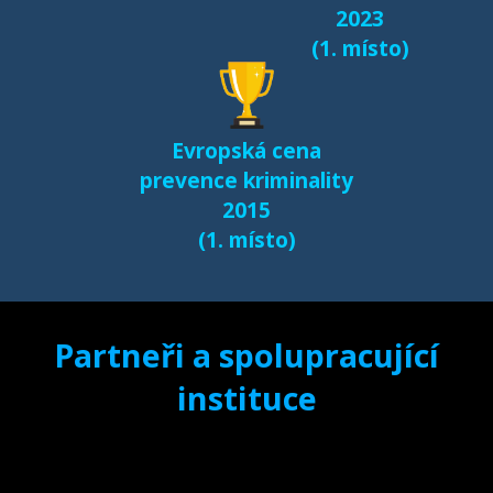
2023
(1. místo)
Evropská cena
prevence kriminality
2015
(1. místo)
Partneři a spolupracující
instituce