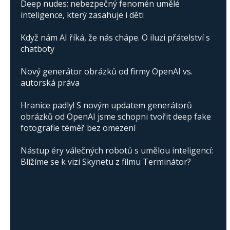
Deep nudes: nebezpečný fenomén umělé
inteligence, který zasahuje i děti
Když nám AI říká, že nás chápe. O iluzi přátelství s
chatboty
Nový generátor obrázků od firmy OpenAI vs.
autorská práva
Hranice padly! S novým updatem generátorů
obrázků od OpenAI jsme schopni tvořit deep fake
fotografie téměř bez omezení
Nástup éry válečných robotů s umělou inteligencí:
Blížíme se k vizi Skynetu z filmu Terminátor?