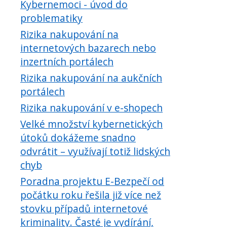
Kybernemoci - úvod do
problematiky
Rizika nakupování na
internetových bazarech nebo
inzertních portálech
Rizika nakupování na aukčních
portálech
Rizika nakupování v e-shopech
Velké množství kybernetických
útoků dokážeme snadno
odvrátit – využívají totiž lidských
chyb
Poradna projektu E-Bezpečí od
počátku roku řešila již více než
stovku případů internetové
kriminality. Časté je vydírání,