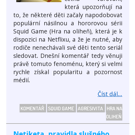
která upozorňují na
to, že některé děti začaly napodobovat
populární násilnou a hororovou sérii
Squid Game (Hra na oliheň), která je k
dispozici na Netflixu, a že je nutné, aby
rodiče nenechávali své děti tento seriál
sledovat. Dnešní komentář tedy věnuji
právě tomuto fenoménu, který si velmi
rychle získal popularitu a pozornost
médií.
Číst dál...
KOMENTÁŘ
SQUID GAME
AGRESIVITA
HRA NA
OLIHEŇ
Netiketa, pravidla slušného