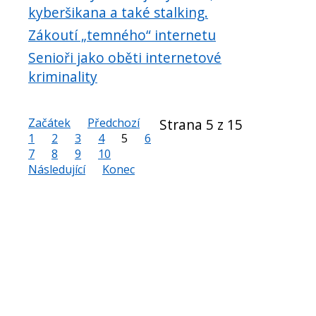
kyberšikana a také stalking.
Zákoutí „temného“ internetu
Senioři jako oběti internetové
kriminality
Začátek
Předchozí
Strana 5 z 15
1
2
3
4
5
6
7
8
9
10
Následující
Konec