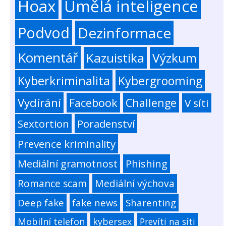
Hoax
Umělá inteligence
Podvod
Dezinformace
Komentář
Kazuistika
Výzkum
Kyberkriminalita
Kybergrooming
Vydírání
Facebook
Challenge
V síti
Sextortion
Poradenství
Prevence kriminality
Mediální gramotnost
Phishing
Romance scam
Mediální výchova
Deep fake
fake news
Sharenting
Mobilní telefon
kybersex
Prevíti na síti