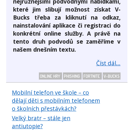
nejrůznějšími podvodnými nabídkami,
které jim slibují možnost získat V-
Bucks třeba za kliknutí na odkaz,
nainstalování aplikace či registraci do
konkrétní online služby. A právě na
tento druh podvodů se zaměříme v
našem dnešním textu.
Číst dál...
ONLINE HRY
PHISHING
FORTNITE
V-BUCKS
Mobilní telefon ve škole – co
dělají děti s mobilním telefonem
o školních přestávkách?
Velký bratr – stále jen
antiutopie?