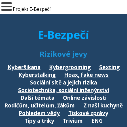
Projekt E-Bezpečí
E-Bezpečí
Rizikové jevy
Kyberšikana
Kybergrooming
Sexting
Kyberstalking
Hoax, fake news
Sociální sítě a jejich rizika
Sociotechnika, sociální inženýrství
Další témata
Online závislosti
Rodičům, učitelům, žákům
Z naší kuchyně
Pohledem vědy
Tiskové zprávy
Tipy a triky
Trivium
ENG