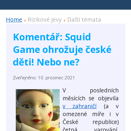
Home
Rizikové jevy
Další témata
Komentář: Squid
Game ohrožuje české
děti! Nebo ne?
Zveřejněno: 10. prosinec 2021
V posledních
měsících se objevila
v zahraničí
(a v
omezené míře i v
České republice)
četná varování,