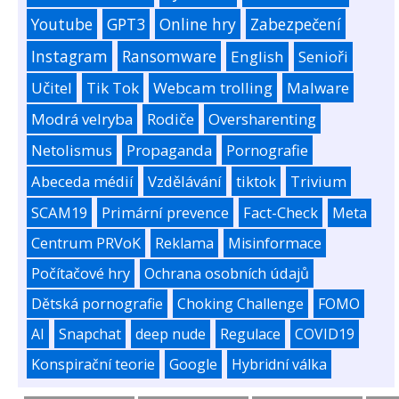
Youtube
GPT3
Online hry
Zabezpečení
Instagram
Ransomware
English
Senioři
Učitel
Tik Tok
Webcam trolling
Malware
Modrá velryba
Rodiče
Oversharenting
Netolismus
Propaganda
Pornografie
Abeceda médií
Vzdělávání
tiktok
Trivium
SCAM19
Primární prevence
Fact-Check
Meta
Centrum PRVoK
Reklama
Misinformace
Počítačové hry
Ochrana osobních údajů
Dětská pornografie
Choking Challenge
FOMO
AI
Snapchat
deep nude
Regulace
COVID19
Konspirační teorie
Google
Hybridní válka