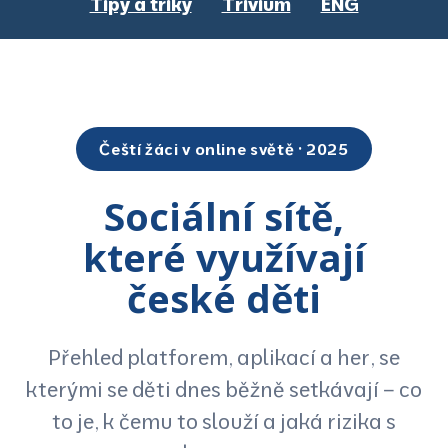
Tipy a triky
Trivium
ENG
Čeští žáci v online světě · 2025
Sociální sítě,
které využívají
české děti
Přehled platforem, aplikací a her, se
kterými se děti dnes běžně setkávají – co
to je, k čemu to slouží a jaká rizika s