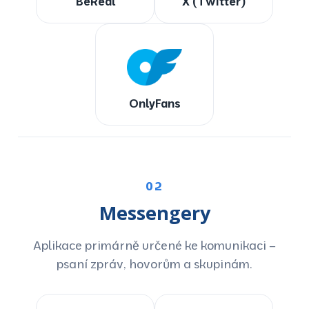
BeReal
X (Twitter)
OnlyFans
02
Messengery
Aplikace primárně určené ke komunikaci –
psaní zpráv, hovorům a skupinám.