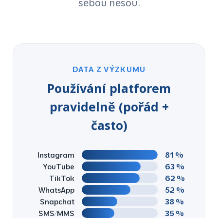
sebou nesou.
DATA Z VÝZKUMU
Používání platforem
pravidelně (pořád +
často)
81 %
Instagram
63 %
YouTube
62 %
TikTok
52 %
WhatsApp
38 %
Snapchat
35 %
SMS/MMS