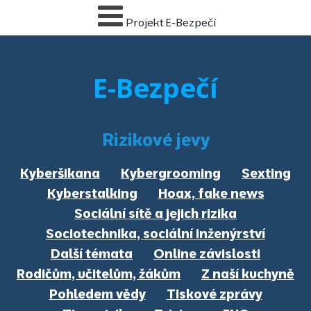
Projekt E-Bezpečí
E-Bezpečí
Rizikové jevy
Kyberšikana
Kybergrooming
Sexting
Kyberstalking
Hoax, fake news
Sociální sítě a jejich rizika
Sociotechnika, sociální inženýrství
Další témata
Online závislosti
Rodičům, učitelům, žákům
Z naší kuchyně
Pohledem vědy
Tiskové zprávy