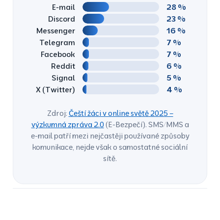
28 %
E-mail
23 %
Discord
16 %
Messenger
7 %
Telegram
7 %
Facebook
6 %
Reddit
5 %
Signal
4 %
X (Twitter)
Zdroj:
Čeští žáci v online světě 2025 –
výzkumná zpráva 2.0
(E-Bezpečí). SMS/MMS a
e-mail patří mezi nejčastěji používané způsoby
komunikace, nejde však o samostatné sociální
sítě.