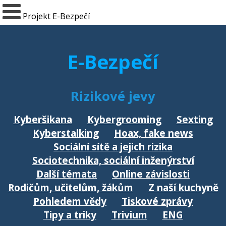
Projekt E-Bezpečí
E-Bezpečí
Rizikové jevy
Kyberšikana
Kybergrooming
Sexting
Kyberstalking
Hoax, fake news
Sociální sítě a jejich rizika
Sociotechnika, sociální inženýrství
Další témata
Online závislosti
Rodičům, učitelům, žákům
Z naší kuchyně
Pohledem vědy
Tiskové zprávy
Tipy a triky
Trivium
ENG