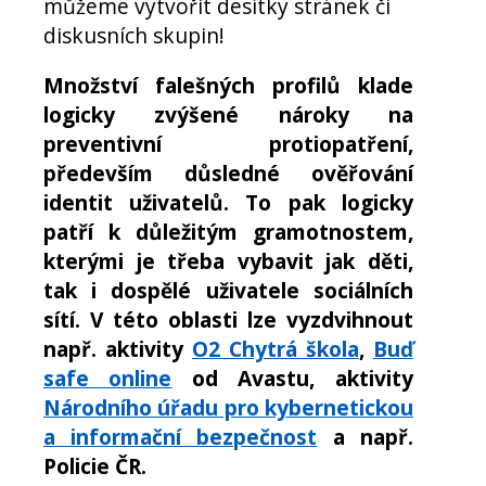
můžeme vytvořit desítky stránek či
diskusních skupin!
Množství falešných profilů klade
logicky zvýšené nároky na
preventivní protiopatření,
především důsledné ověřování
identit uživatelů. To pak logicky
patří k důležitým gramotnostem,
kterými je třeba vybavit jak děti,
tak i dospělé uživatele sociálních
sítí. V této oblasti lze vyzdvihnout
např. aktivity
O2 Chytrá škola
,
Buď
safe online
od Avastu, aktivity
Národního úřadu pro kybernetickou
a informační bezpečnost
a např.
Policie ČR.