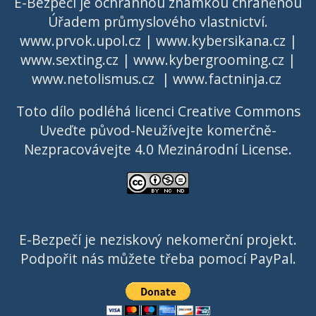
E-Bezpečí je ochrannou známkou chráněnou
Úřadem průmyslového vlastnictví
.
www.prvok.upol.cz
|
www.kybersikana.cz
|
www.sexting.cz
|
www.kybergrooming.cz
|
www.netolismus.cz
|
www.factninja.cz
Toto dílo podléhá licenci
Creative Commons
Uveďte původ-Neužívejte komerčně-
Nezpracovávejte 4.0 Mezinárodní License
.
E-Bezpečí je neziskový nekomerční projekt.
Podpořit nás můžete třeba pomocí PayPal.