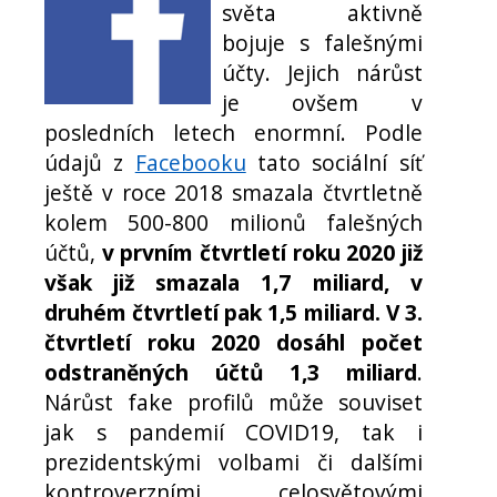
světa aktivně
bojuje s falešnými
účty. Jejich nárůst
je ovšem v
posledních letech enormní. Podle
údajů z
Facebooku
tato sociální síť
ještě v roce 2018 smazala čtvrtletně
kolem 500-800 milionů falešných
účtů,
v prvním čtvrtletí roku 2020 již
však již smazala 1,7 miliard, v
druhém čtvrtletí pak 1,5 miliard. V 3.
čtvrtletí roku 2020 dosáhl počet
odstraněných účtů 1,3 miliard
.
Nárůst fake profilů může souviset
jak s pandemií COVID19, tak i
prezidentskými volbami či dalšími
kontroverzními celosvětovými