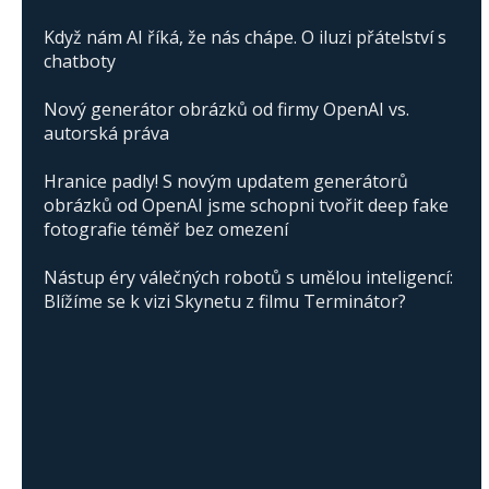
Když nám AI říká, že nás chápe. O iluzi přátelství s
chatboty
Nový generátor obrázků od firmy OpenAI vs.
autorská práva
Hranice padly! S novým updatem generátorů
obrázků od OpenAI jsme schopni tvořit deep fake
fotografie téměř bez omezení
Nástup éry válečných robotů s umělou inteligencí:
Blížíme se k vizi Skynetu z filmu Terminátor?