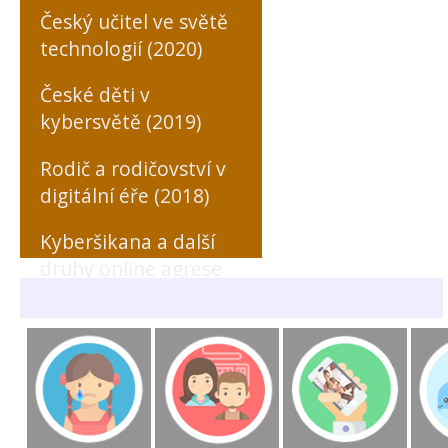
Český učitel ve světě
technologií (2020)
České děti v
kybersvětě (2019)
Rodič a rodičovství v
digitální éře (2018)
Kyberšikana a další
druhy online agrese
zaměřené na učitele
(MONO, 2018)
Rizikové formy
chování českých a
slovenských dětí v