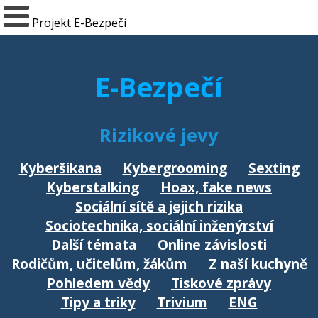
Projekt E-Bezpečí
E-Bezpečí
Rizikové jevy
Kyberšikana
Kybergrooming
Sexting
Kyberstalking
Hoax, fake news
Sociální sítě a jejich rizika
Sociotechnika, sociální inženýrství
Další témata
Online závislosti
Rodičům, učitelům, žákům
Z naší kuchyně
Pohledem vědy
Tiskové zprávy
Tipy a triky
Trivium
ENG