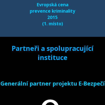
Evropská cena
e-bezpeci.cz/vyzkum
.
prevence kriminality
2015
(1. místo)
Partneři a spolupracující
instituce
Generální partner projektu E-Bezpečí