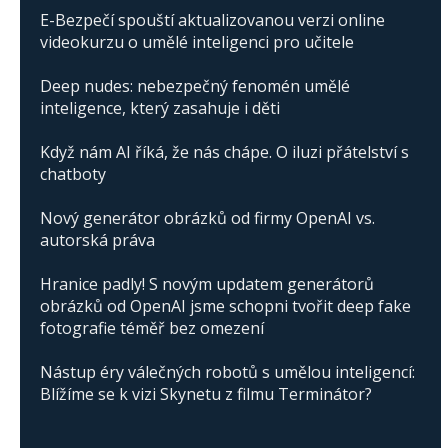
E-Bezpečí spouští aktualizovanou verzi online
videokurzu o umělé inteligenci pro učitele
Deep nudes: nebezpečný fenomén umělé
inteligence, který zasahuje i děti
Když nám AI říká, že nás chápe. O iluzi přátelství s
chatboty
Nový generátor obrázků od firmy OpenAI vs.
autorská práva
Hranice padly! S novým updatem generátorů
obrázků od OpenAI jsme schopni tvořit deep fake
fotografie téměř bez omezení
Nástup éry válečných robotů s umělou inteligencí:
Blížíme se k vizi Skynetu z filmu Terminátor?