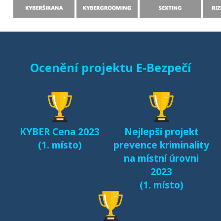
prostředí internetu
(MONO, 2015)
Starci na netu (2018)
Ocenění projektu E-Bezpečí
Sexting a rizikové
seznamování českých
dětí v kyberprostoru
(2017)
KYBER Cena 2023
Nejlepší projekt
Fenomén Minecraft v
(1. místo)
prevence kriminality
českém prostředí
na místní úrovni
(2017)
2023
(1. místo)
Další výsledky jsou k
dispozici na naší
samostatné stránce