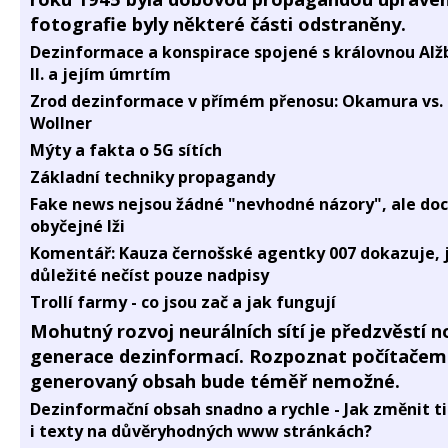
fotografie byly některé části odstraněny.
Dezinformace a konspirace spojené s královnou Alž
II. a jejím úmrtím
Zrod dezinformace v přímém přenosu: Okamura vs.
Wollner
Mýty a fakta o 5G sítích
Základní techniky propagandy
Fake news nejsou žádné "nevhodné názory", ale doc
obyčejné lži
Komentář: Kauza černošské agentky 007 dokazuje, j
důležité nečíst pouze nadpisy
Trollí farmy - co jsou zač a jak fungují
Mohutný rozvoj neurálních sítí je předzvěstí n
generace dezinformací. Rozpoznat počítačem
generovaný obsah bude téměř nemožné.
Dezinformační obsah snadno a rychle - Jak změnit t
i texty na důvěryhodných www stránkách?