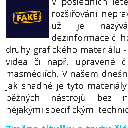
V posledních lete
rozšiřování nepra
už je nazýv
dezinformace či h
druhy grafického materiálu -
videa či např. upravené č
masmédiích. V našem dnešní
jak snadné je tyto materiály 
běžných nástrojů bez nu
nějakými specifickými techn