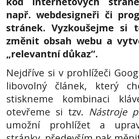
kód internetových stráne
např. webdesigneři či pro
stránek. Vyzkoušejme si t
změnit obsah webu a vytvo
„relevantní důkaz“.
Nejdříve si v prohlížeči Go
libovolný článek, který c
stiskneme kombinaci klá
otevřeme si tzv.
Nástroje p
umožní prohlížet a upra
stránky, především pak měnit