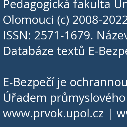
Pedagogická fakulta Un
Olomouci (c) 2008-202
ISSN: 2571-1679. Náze
Databáze textů E-Bezpe
E-Bezpečí je ochrann
Úřadem průmyslového v
www.prvok.upol.cz
|
w