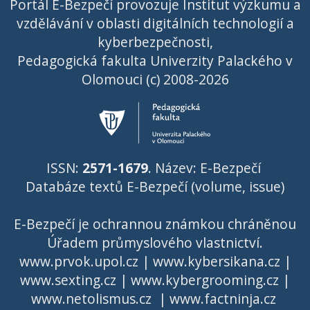
Portál E-Bezpečí provozuje Institut výzkumu a
vzdělávání v oblasti digitálních technologií a
kyberbezpečnosti,
Pedagogická fakulta Univerzity Palackého v
Olomouci (c) 2008-2026
ISSN:
2571-1679
. Název: E-Bezpečí
Databáze textů E-Bezpečí (volume, issue)
E-Bezpečí je ochrannou známkou chráněnou
Úřadem průmyslového vlastnictví
.
www.prvok.upol.cz
|
www.kybersikana.cz
|
www.sexting.cz
|
www.kybergrooming.cz
|
www.netolismus.cz
|
www.factninja.cz