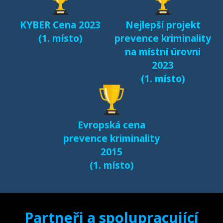
(2017)
KYBER Cena 2023
Nejlepší projekt
Fenomén Minecraft v
(1. místo)
prevence kriminality
českém prostředí
na místní úrovni
(2017)
2023
(1. místo)
Další výsledky jsou k
dispozici na naší
samostatné stránce
Evropská cena
e-bezpeci.cz/vyzkum
.
prevence kriminality
2015
(1. místo)
Partneři a spolupracující