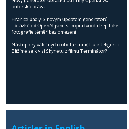
Nový generátor obrázků od firmy OpenAI vs.
autorská práva
Hranice padly! S novým updatem generátorů
obrázků od OpenAI jsme schopni tvořit deep fake
fotografie téměř bez omezení
Nástup éry válečných robotů s umělou inteligencí:
Blížíme se k vizi Skynetu z filmu Terminátor?
Articles in English