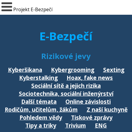
Projekt E-Bezpečí
E-Bezpečí
Rizikové jevy
Kyberšikana
Kybergrooming
Sexting
Kyberstalking
Hoax, fake news
Sociální sítě a jejich rizika
Sociotechnika, sociální inženýrství
Další témata
Online závislosti
Rodičům, učitelům, žákům
Z naší kuchyně
Pohledem vědy
Tiskové zprávy
Tipy a triky
Trivium
ENG