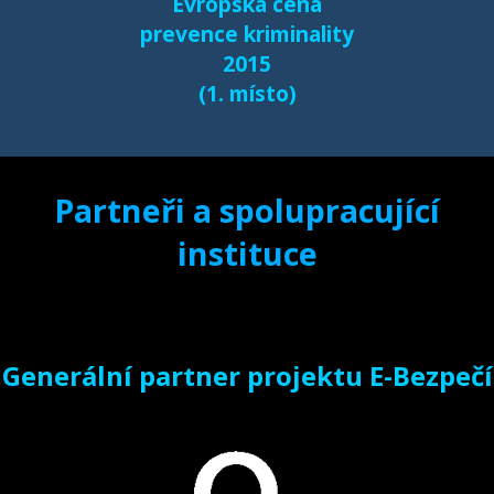
Evropská cena
prevence kriminality
2015
(1. místo)
Partneři a spolupracující
instituce
Generální partner projektu E-Bezpečí