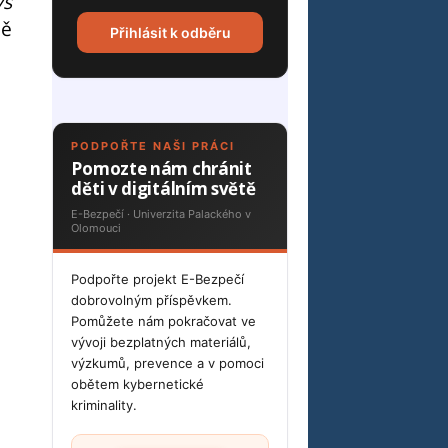
ys
ně
Přihlásit k odběru
PODPOŘTE NAŠI PRÁCI
Pomozte nám chránit
děti v digitálním světě
E-Bezpečí · Univerzita Palackého v
Olomouci
Podpořte projekt E-Bezpečí
dobrovolným příspěvkem.
Pomůžete nám pokračovat ve
vývoji bezplatných materiálů,
výzkumů, prevence a v pomoci
obětem kybernetické
kriminality.