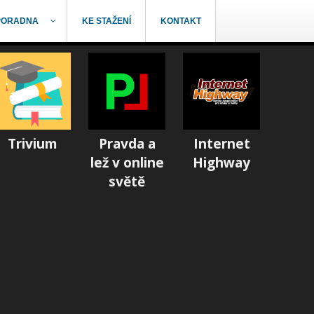
PORADNA
KE STAŽENÍ
KONTAKT
Trivium
Pravda a
Internet
lež v online
Highway
světě