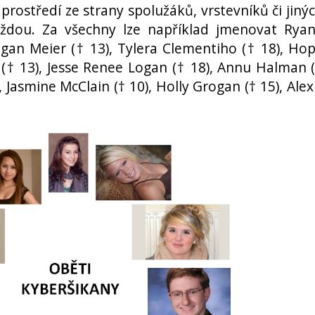
prostředí ze strany spolužáků, vrstevníků či jiný
raždou. Za všechny lze například jmenovat Rya
egan Meier († 13), Tylera Clementiho († 18), Ho
 († 13), Jesse Renee Logan († 18), Annu Halman 
 Jasmine McClain († 10), Holly Grogan († 15), Alex