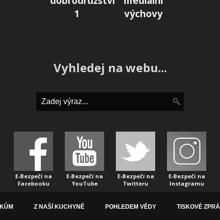
dobrodružství
mediální
1
výchovy
Vyhledej na webu...
E-Bezpečí na
E-Bezpečí na
E-Bezpečí na
E-Bezpečí na
Facebooku
YouTube
Twitteru
Instagramu
ÁKŮM
Z NAŠÍ KUCHYNĚ
POHLEDEM VĚDY
TISKOVÉ ZPR