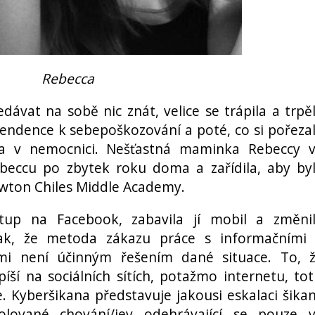
Rebecca
dávat na sobě nic znát, velice se trápila a trpě
 tendence k sebepoškozování a poté, co si pořeza
ána v nemocnici. Nešťastná maminka Rebeccy 
ebeccu po zbytek roku doma a zařídila, aby by
awton Chiles Middle Academy.
stup na Facebook, zabavila jí mobil a změni
však, že metoda zákazu práce s informačními
mi není účinným řešením dané situace. To, 
íší na sociálních sítích, potažmo internetu, tot
. Kyberšikana představuje jakousi eskalaci šika
zolované chování/jev odehrávající se pouze 