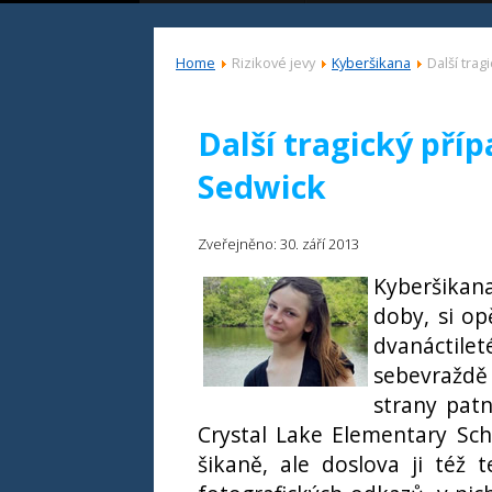
Home
Rizikové jevy
Kyberšikana
Další tra
Další tragický pří
Sedwick
Zveřejněno: 30. září 2013
Kyberšikan
doby, si op
dvanáctil
sebevraždě
strany patn
Crystal Lake Elementary Scho
šikaně, ale doslova ji též 