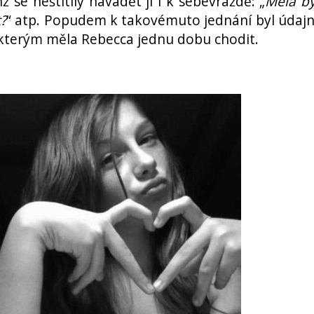
ž se neštítily navádět ji i k sebevraždě: „
Měla b
t?
“ atp. Popudem k takovémuto jednání byl údaj
 kterým měla Rebecca jednu dobu chodit.