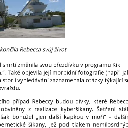
ončila Rebecca svůj život
před smrtí změnila svou přezdívku v programu Kik
. Také objevila její morbidní fotografie (např. ja
v historii vyhledávání zaznamenala otázky týkající s
evraždu.
ícího případ Rebeccy budou dívky, které Rebec
obviněny z realizace kyberšikany. Šetření stá
však bohužel „jen další kapkou v moři“ – dalš
bernetické šikany, jež pod tlakem nemilosrdný