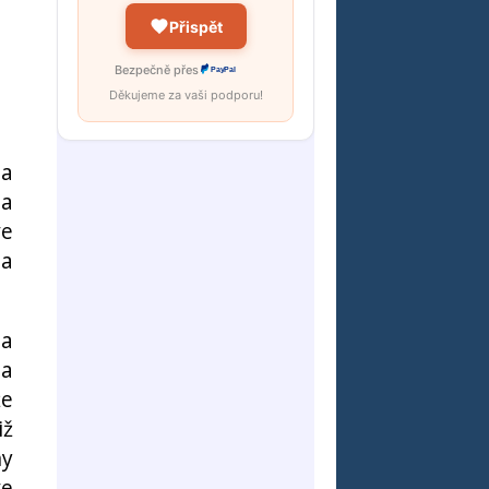
Přispět
Bezpečně přes
PayPal
Děkujeme za vaši podporu!
la
la
ve
la
la
 a
že
iž
ny
ve