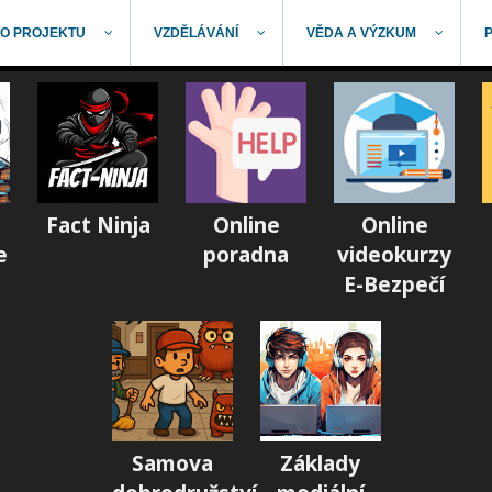
O PROJEKTU
VZDĚLÁVÁNÍ
VĚDA A VÝZKUM
Fact Ninja
Online
Online
e
poradna
videokurzy
E-Bezpečí
Samova
Základy