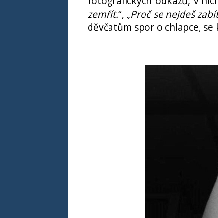
fotografických odkazů, v nich
zemřít.
“, „
Proč se nejdeš zabí
děvčatům spor o chlapce, se