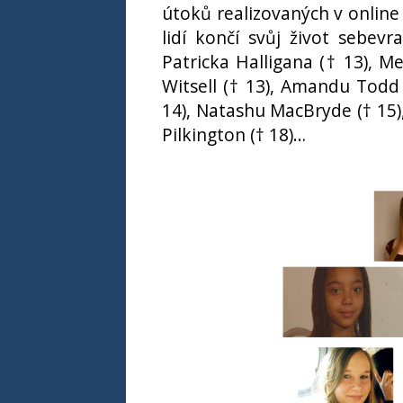
útoků realizovaných v online 
lidí končí svůj život sebev
Patricka Halligana († 13), M
Witsell († 13), Amandu Todd
14), Natashu MacBryde († 15),
Pilkington († 18)…