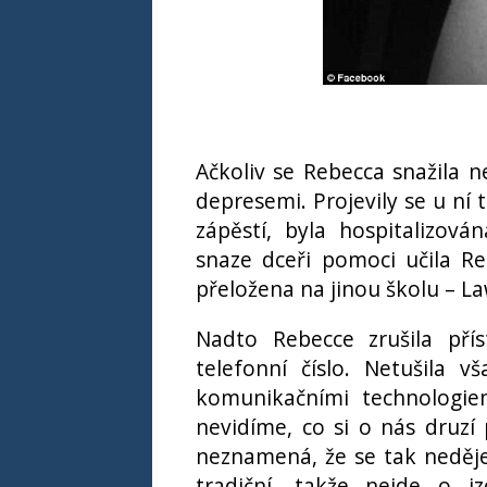
Ačkoliv se Rebecca snažila ne
depresemi. Projevily se u ní
zápěstí, byla hospitalizov
snaze dceři pomoci učila R
přeložena na jinou školu – L
Nadto Rebecce zrušila pří
telefonní číslo. Netušila 
komunikačními technologie
nevidíme, co si o nás druzí p
neznamená, že se tak neděje
tradiční, takže nejde o i