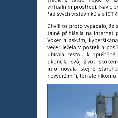
virtuálním prostředí. Navíc 
řad svých vrstevníků a s ICT č
Chvíli to proto vypadalo, že
tajně přihlásila na internet
Voxer a ask.fm, kyberšikana
večer ležela v posteli a po
ubírala cestou k opuštěné
ukončila svůj život skoke
informovala stejně staréh
nevydržím.“), ten ale nikomu 