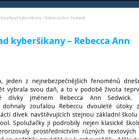
gický případ kyberšikany – Rebecca Ann Sedwick
pad kyberšikany – Rebecca Ann
a, jeden z nejnebezpečnějších fenoménů dneš
ět vybrala svou daň, a to v podobě života tepr
eté dívky jménem Rebecca Ann Sedwick.
 dohnaly zoufalou Rebeccu dvouleté útoky 
ácti dívek navštěvujících stejnou základní školu
ol. Spolužačky ji podrobily nejen klasické škol
terorizovaly prostřednictvím různých textových