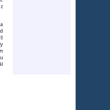
 z
ca
nd
yž
ly
am
ru
ál