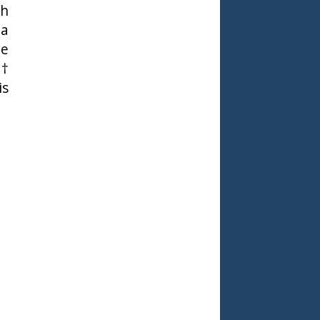
ch
na
pe
(†
is