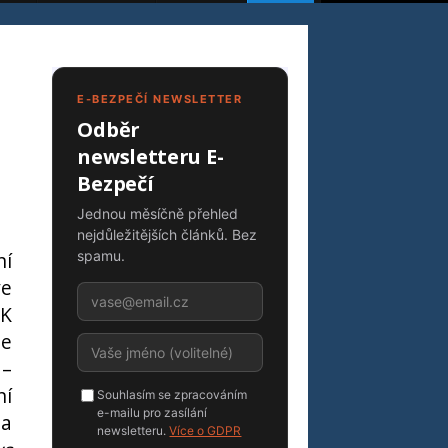
E-BEZPEČÍ NEWSLETTER
Odběr
newsletteru E-
Bezpečí
Jednou měsíčně přehled
nejdůležitějších článků. Bez
ní
spamu.
ve
 K
ze
 –
ní
Souhlasím se zpracováním
e-mailu pro zasílání
 a
newsletteru.
Více o GDPR