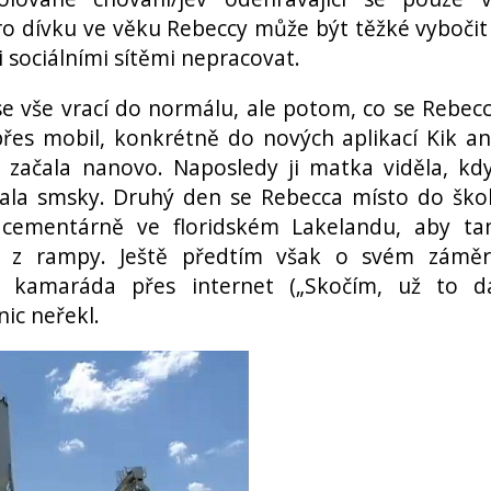
pro dívku ve věku Rebeccy může být těžké vybočit
i sociálními sítěmi nepracovat.
 se vše vrací do normálu, ale potom, co se Rebec
 přes mobil, konkrétně do nových aplikací Kik a
 začala nanovo. Naposledy ji matka viděla, kd
sílala smsky. Druhý den se Rebecca místo do ško
 cementárně ve floridském Lakelandu, aby t
m z rampy. Ještě předtím však o svém zámě
o kamaráda přes internet („Skočím, už to d
nic neřekl.