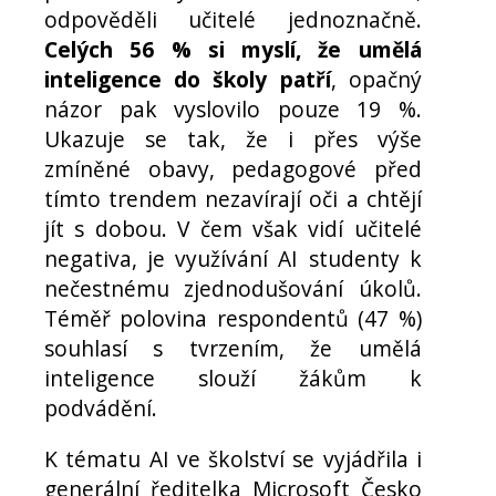
odpověděli učitelé jednoznačně.
Celých 56 % si myslí, že umělá
inteligence do školy patří
, opačný
názor pak vyslovilo pouze 19 %.
Ukazuje se tak, že i přes výše
zmíněné obavy, pedagogové před
tímto trendem nezavírají oči a chtějí
jít s dobou. V čem však vidí učitelé
negativa, je využívání AI studenty k
nečestnému zjednodušování úkolů.
Téměř polovina respondentů (47 %)
souhlasí s tvrzením, že umělá
inteligence slouží žákům k
podvádění.
K tématu AI ve školství se vyjádřila i
generální ředitelka Microsoft Česko