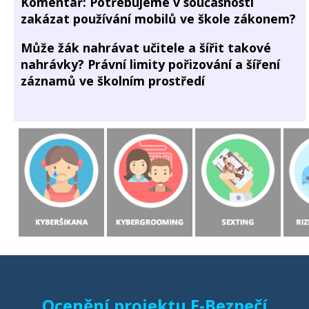
Komentář: Potřebujeme v současnosti
zakázat používání mobilů ve škole zákonem?
Může žák nahrávat učitele a šířit takové
nahrávky? Právní limity pořizování a šíření
záznamů ve školním prostředí
Ocenění projektu E-Bezpečí