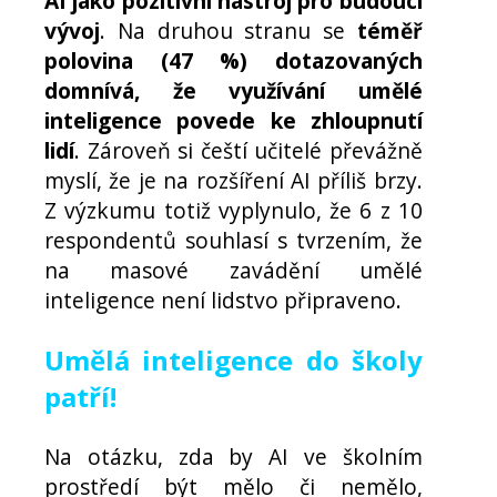
AI jako pozitivní nástroj pro budoucí
vývoj
. Na druhou stranu se
téměř
polovina (47 %) dotazovaných
domnívá, že využívání umělé
inteligence povede ke zhloupnutí
lidí
. Zároveň si čeští učitelé převážně
myslí, že je na rozšíření AI příliš brzy.
Z výzkumu totiž vyplynulo, že 6 z 10
respondentů souhlasí s tvrzením, že
na masové zavádění umělé
inteligence není lidstvo připraveno.
Umělá inteligence do školy
patří!
Na otázku, zda by AI ve školním
prostředí být mělo či nemělo,