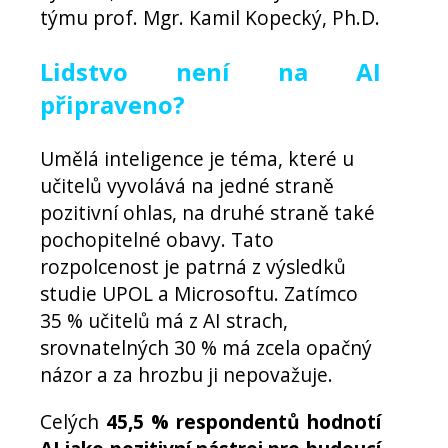
týmu prof. Mgr. Kamil Kopecký, Ph.D.
Lidstvo není na AI
připraveno?
Umělá inteligence je téma, které u
učitelů vyvolává na jedné straně
pozitivní ohlas, na druhé straně také
pochopitelné obavy. Tato
rozpolcenost je patrná z výsledků
studie UPOL a Microsoftu. Zatímco
35 % učitelů má z AI strach,
srovnatelných 30 % má zcela opačný
názor a za hrozbu ji nepovažuje.
Celých
45,5 % respondentů hodnotí