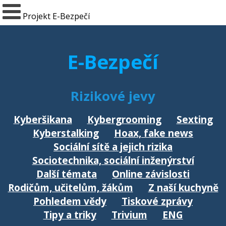
Projekt E-Bezpečí
E-Bezpečí
Rizikové jevy
Kyberšikana
Kybergrooming
Sexting
Kyberstalking
Hoax, fake news
Sociální sítě a jejich rizika
Sociotechnika, sociální inženýrství
Další témata
Online závislosti
Rodičům, učitelům, žákům
Z naší kuchyně
Pohledem vědy
Tiskové zprávy
Tipy a triky
Trivium
ENG