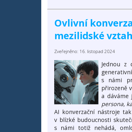
Ovlivní konverza
mezilidské vzta
Zveřejněno: 16. listopad 2024
Jednou z d
generativní
s námi pr
přirozeně v
a dáváme j
persona, k
AI konverzační nástroje ta
v blízké budoucnosti skuteč
s námi totiž nehádá, omlo