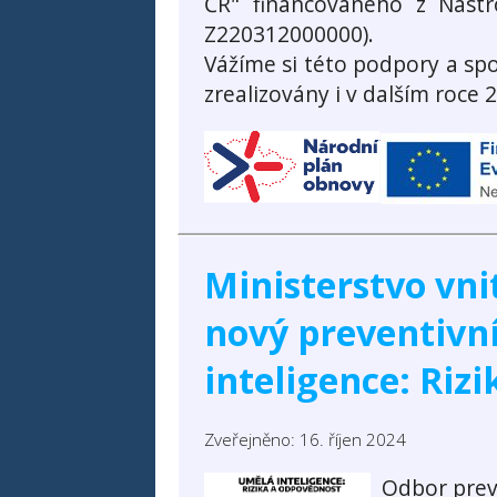
ČR" financovaného z Nást
Z220312000000).
Vážíme si této podpory a spo
zrealizovány i v dalším roce 
Ministerstvo vni
nový preventivn
inteligence: Riz
Zveřejněno: 16. říjen 2024
Odbor preve