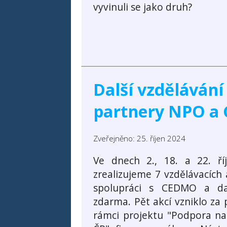
vyvinuli se jako druh?
Další vzdělávání
partnery NPO a 
Zveřejněno: 25. říjen 2024
Ve dnech 2., 18. a 22. říj
zrealizujeme 7 vzdělávacích 
spolupráci s CEDMO a da
zdarma. Pět akcí vzniklo za 
rámci projektu "Podpora na