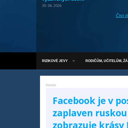
30. 06. 2026
Číst dá
RIZIKOVÉ JEVY
RODIČŮM, UČITELŮM, Ž
Home
Facebook je v po
zaplaven ruskou
zobrazuje krásy