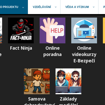
O PROJEKTU
VZDĚLÁVÁNÍ
VĚDA A VÝZKUM
Fact Ninja
Online
Online
e
poradna
videokurzy
E-Bezpečí
Samova
Základy