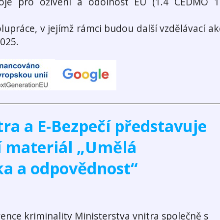
roje pro oživení a odolnost EU (1.4 CEDMO 1
lupráce, v jejímž rámci budou další vzdělávací ak
2025.
tra a E-Bezpečí představuje
í materiál „Umělá
ika a odpovědnost“
nce kriminality Ministerstva vnitra společně s