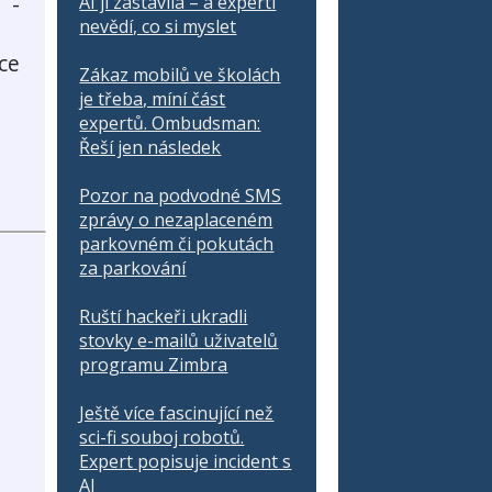
 -
AI ji zastavila – a experti
nevědí, co si myslet
ce
Zákaz mobilů ve školách
je třeba, míní část
expertů. Ombudsman:
Řeší jen následek
Pozor na podvodné SMS
zprávy o nezaplaceném
parkovném či pokutách
za parkování
Ruští hackeři ukradli
stovky e-mailů uživatelů
programu Zimbra
Ještě více fascinující než
sci-fi souboj robotů.
Expert popisuje incident s
AI