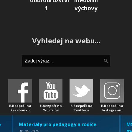
dobrodružství
mediální
1
výchovy
Vyhledej na webu...
E-Bezpečí na
E-Bezpečí na
E-Bezpečí na
E-Bezpečí na
Facebooku
YouTube
Twitteru
Instagramu
b
Materiály pro pedagogy a rodiče
MŠ
mo
30. 06. 2026