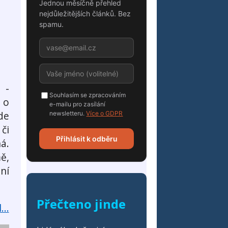
Jednou měsíčně přehled
nejdůležitějších článků. Bez
spamu.
 -
Souhlasím se zpracováním
 o
e-mailu pro zasílání
de
newsletteru.
Více o GDPR
či
Přihlásit k odběru
á.
ě,
ní
Přečteno jinde
...