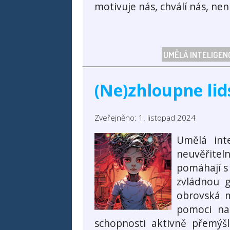
motivuje nás, chválí nás, ne
UMĚLÁ INTELIGE
(Ne)zhloupne lid
Zveřejněno: 1. listopad 2024
Umělá inte
neuvěřitel
pomáhají s
zvládnou g
obrovská m
pomoci na
schopnosti aktivně přemýšl