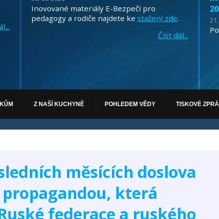
Inovované materiály E-Bezpečí pro
20
pedagogy a rodiče najdete ke
stažení zde
.
21.
l...
Po
Číst dál...
ÁKŮM
Z NAŠÍ KUCHYNĚ
POHLEDEM VĚDY
TISKOVÉ ZPR
sledních měsících doslova
 propagandou, která
 Ruské federace a ruského