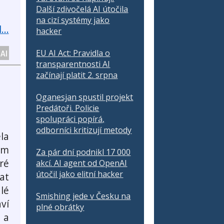
Další zdivočelá AI útočila
na cizí systémy jako
...
hacker
AI
EU AI Act: Pravidla o
transparentnosti AI
začínají platit 2. srpna
Oganesjan spustil projekt
Predátoři. Policie
spolupráci popírá,
odborníci kritizují metody
la
ám
Za pár dní podnikl 17 000
ré
akcí. AI agent od OpenAI
útočil jako elitní hacker
at
lé
Smishing jede v Česku na
ví
plné obrátky
 a