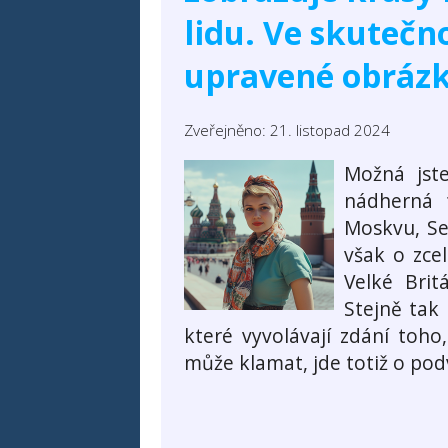
lidu. Ve skutečno
upravené obrázk
Zveřejněno: 21. listopad 2024
Možná jste
nádherná 
Moskvu, Se
však o zcel
Velké Brit
Stejně tak
které vyvolávají zdání toho,
může klamat, jde totiž o pod