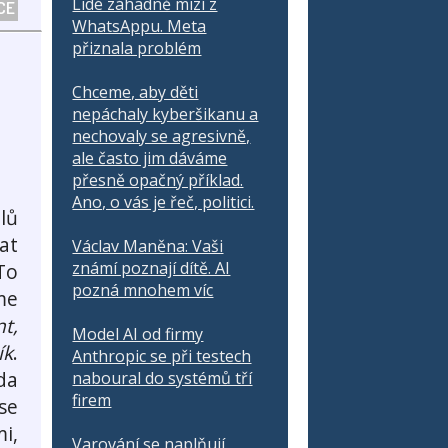
Lidé záhadně mizí z
CE
WhatsAppu. Meta
přiznala problém
Chceme, aby děti
nepáchaly kyberšikanu a
nechovaly se agresivně,
ale často jim dáváme
přesně opačný příklad.
Ano, o vás je řeč, politici.
lů
at
Václav Maněna: Vaši
známí poznají dítě. AI
To
pozná mnohem víc
me
nt,
Model AI od firmy
ík
.
Anthropic se při testech
da
naboural do systémů tří
firem
se
i,
Varování se naplňují.