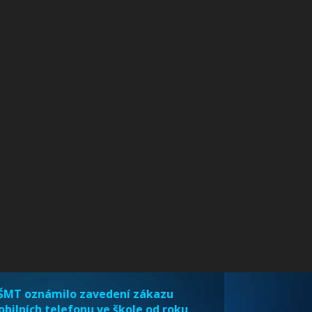
MT oznámilo zavedení zákazu
bilních telefonu ve škole od roku