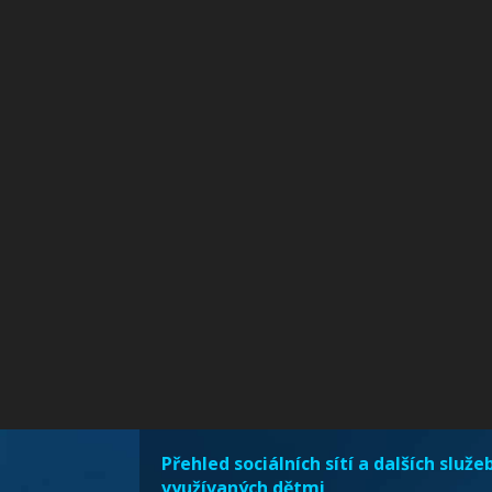
Přehled sociálních sítí a dalších služe
využívaných dětmi