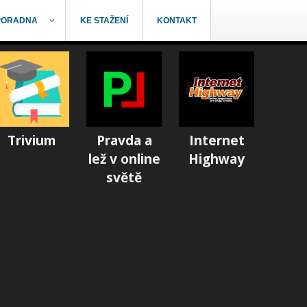
PORADNA
KE STAŽENÍ
KONTAKT
Trivium
Pravda a
Internet
lež v online
Highway
světě