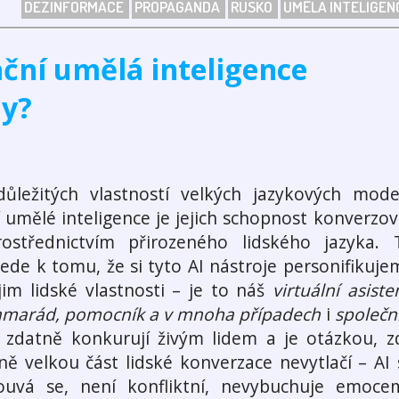
DEZINFORMACE
PROPAGANDA
RUSKO
UMĚLÁ INTELIGEN
ční umělá inteligence
hy?
ůležitých vlastností velkých jazykových mode
 umělé inteligence je jejich schopnost konverzov
ostřednictvím přirozeného lidského jazyka. 
ede k tomu, že si tyto AI nástroje personifikuje
im lidské vlastnosti – je to náš
virtuální asiste
amarád, pomocník a v mnoha případech
i
společn
k zdatně konkurují živým lidem a je otázkou, z
ně velkou část lidské konverzace nevytlačí – AI 
uvá se, není konfliktní, nevybuchuje emocem