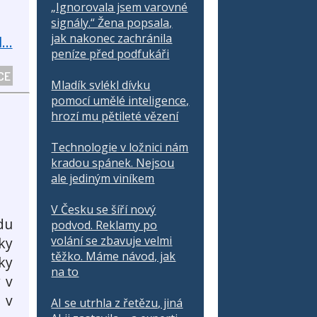
„Ignorovala jsem varovné
signály.“ Žena popsala,
jak nakonec zachránila
...
peníze před podfukáři
CE
Mladík svlékl dívku
pomocí umělé inteligence,
hrozí mu pětileté vězení
Technologie v ložnici nám
kradou spánek. Nejsou
ale jediným viníkem
V Česku se šíří nový
du
podvod. Reklamy po
volání se zbavuje velmi
ky
těžko. Máme návod, jak
ky
na to
 v
 v
AI se utrhla z řetězu, jiná