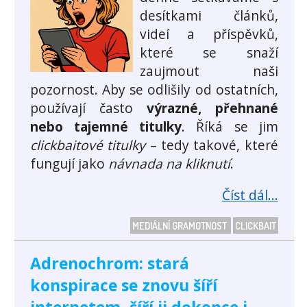
desítkami článků,
videí a příspěvků,
které se snaží
zaujmout naši
pozornost. Aby se odlišily od ostatních,
používají často
výrazné, přehnané
nebo tajemné titulky
. Říká se jim
clickbaitové titulky
– tedy takové, které
fungují jako
návnada na kliknutí
.
Číst dál...
MEDIÁLNÍ GRAMOTNOST
CLICKBAIT
Adrenochrom: stará
konspirace se znovu šíří
internetem, šíří ji dokonce i