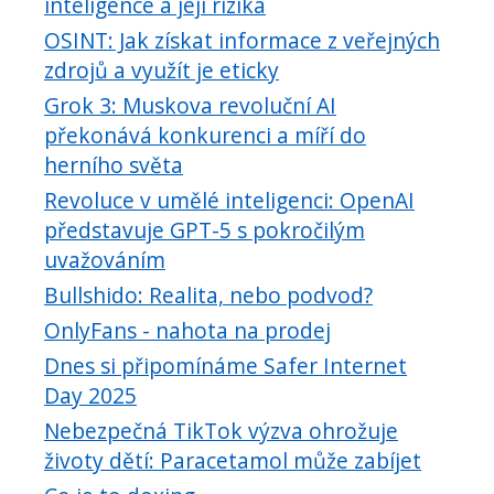
inteligence a její rizika
OSINT: Jak získat informace z veřejných
zdrojů a využít je eticky
Grok 3: Muskova revoluční AI
překonává konkurenci a míří do
herního světa
Revoluce v umělé inteligenci: OpenAI
představuje GPT-5 s pokročilým
uvažováním
Bullshido: Realita, nebo podvod?
OnlyFans - nahota na prodej
Dnes si připomínáme Safer Internet
Day 2025
Nebezpečná TikTok výzva ohrožuje
životy dětí: Paracetamol může zabíjet