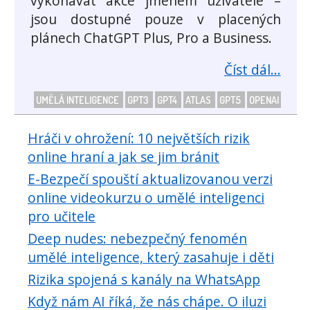
vykonávat akce jménem uživatele –
jsou dostupné pouze v placených
plánech ChatGPT Plus, Pro a Business.
Číst dál...
UMĚLÁ INTELIGENCE
GPT3
GPT4
ATLAS
GPT5
OPENAI
Hráči v ohrožení: 10 největších rizik
online hraní a jak se jim bránit
E-Bezpečí spouští aktualizovanou verzi
online videokurzu o umělé inteligenci
pro učitele
Deep nudes: nebezpečný fenomén
umělé inteligence, který zasahuje i děti
Rizika spojená s kanály na WhatsApp
Když nám AI říká, že nás chápe. O iluzi