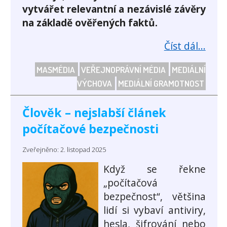
vytvářet relevantní a nezávislé závěry
na základě ověřených faktů.
Číst dál...
MASMÉDIA
VEŘEJNOPRÁVNÍ MÉDIA
MEDIÁLNÍ
VÝCHOVA
MEDIÁLNÍ GRAMOTNOST
Člověk – nejslabší článek
počítačové bezpečnosti
Zveřejněno: 2. listopad 2025
Když se řekne
„počítačová
bezpečnost“, většina
lidí si vybaví antiviry,
hesla, šifrování nebo