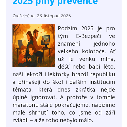
2025 plný prevence
Zveřejněno: 28. listopad 2025
Podzim 2025 je pro
tým E-Bezpečí ve
znamení jednoho
velkého kolotoče. Ať
už je venku mlha,
déšť nebo babí léto,
naši lektoři i lektorky brázdí republiku
a přinášejí do škol i dalším institucím
témata, která dnes zkrátka nejde
úplně ignorovat. A protože v tomhle
maratonu stále pokračujeme, nabízíme
malé shrnutí toho, co jsme od září
zvládli – a že toho nebylo málo.