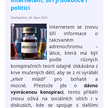
politici
Zveřejněno: 26. říjen 2025
Internetem se znovu
šíří informace o
takzvaném
adrenochromu –
látce, která má být
podle různých
konspiračních teorií údajně získávána z
krve mučených dětí, aby se z ní vyráběl
„elixír mládí“ pro bohaté a
mocné. Přestože jde o
dávno
vyvrácenou konspiraci
, tento příběh
znovu ožívá na sociálních sítích i v
diskusích, kde se spojuje s dalšími