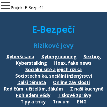
Projekt E-Bezpečí
E-Bezpečí
Rizikové jevy
Kyberšikana
Kybergrooming
Sexting
Kyberstalking
Hoax, fake news
Sociální sítě a jejich rizika
Sociotechnika, sociální inženýrství
Další témata
Online závislosti
Rodičům, učitelům, žákům
Z naší kuchyně
Pohledem vědy
Tiskové zprávy
Tipy a triky
Trivium
ENG