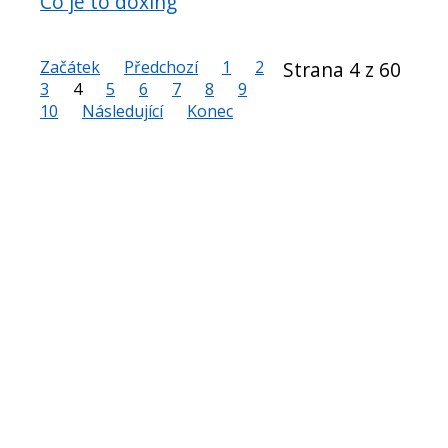
Co je to doxing
Začátek
Předchozí
1
2
Strana 4 z 60
3
4
5
6
7
8
9
10
Následující
Konec