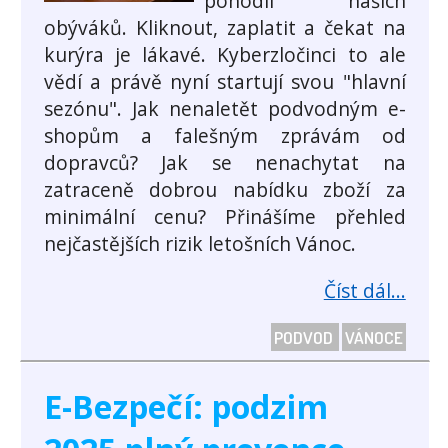
pohodlí našich
obýváků. Kliknout, zaplatit a čekat na
kurýra je lákavé. Kyberzločinci to ale
vědí a právě nyní startují svou "hlavní
sezónu". Jak nenaletět podvodným e-
shopům a falešným zprávám od
dopravců? Jak se nenachytat na
zatraceně dobrou nabídku zboží za
minimální cenu? Přinášíme přehled
nejčastějších rizik letošních Vánoc.
Číst dál...
PODVOD
VÁNOCE
E-Bezpečí: podzim