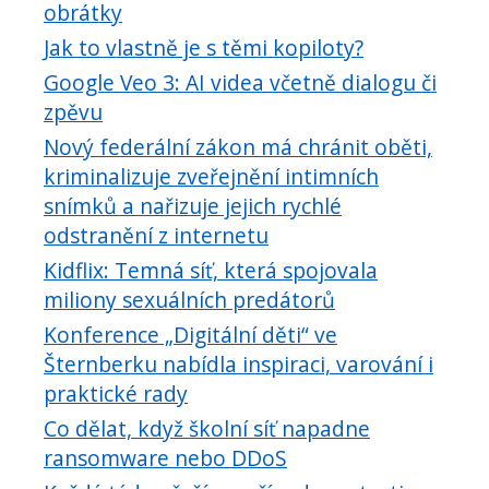
obrátky
Jak to vlastně je s těmi kopiloty?
Google Veo 3: AI videa včetně dialogu či
zpěvu
Nový federální zákon má chránit oběti,
kriminalizuje zveřejnění intimních
snímků a nařizuje jejich rychlé
odstranění z internetu
Kidflix: Temná síť, která spojovala
miliony sexuálních predátorů
Konference „Digitální děti“ ve
Šternberku nabídla inspiraci, varování i
praktické rady
Co dělat, když školní síť napadne
ransomware nebo DDoS