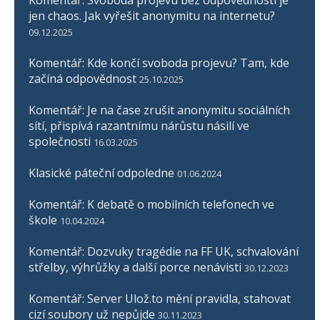
Komentář: Svoboda projevu bez odpovědnosti je
jen chaos. Jak vyřešit anonymitu na internetu?
09.12.2025
Komentář: Kde končí svoboda projevu? Tam, kde
začíná odpovědnost
25.10.2025
Komentář: Je na čase zrušit anonymitu sociálních
sítí, přispívá razantnímu nárůstu násilí ve
společnosti
16.03.2025
Klasické páteční odpoledne
01.06.2024
Komentář: K debatě o mobilních telefonech ve
škole
10.04.2024
Komentář: Dozvuky tragédie na FF UK, schvalování
střelby, výhrůžky a další porce nenávisti
30.12.2023
Komentář: Server Ulož.to mění pravidla, stahovat
cizí soubory už nepůjde
30.11.2023