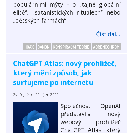
populárními mýty – o „tajné globální
elitě“, „satanistických rituálech“ nebo
„dětských farmách“.
Číst dál...
HOAX
QANON
KONSPIRAČNÍ TEORIE
ADRENOCHROM
ChatGPT Atlas: nový prohlížeč,
který mění způsob, jak
surfujeme po internetu
Zveřejněno: 25. říjen 2025
Společnost OpenAI
představila nový
webový prohlížeč
ChatGPT Atlas, který