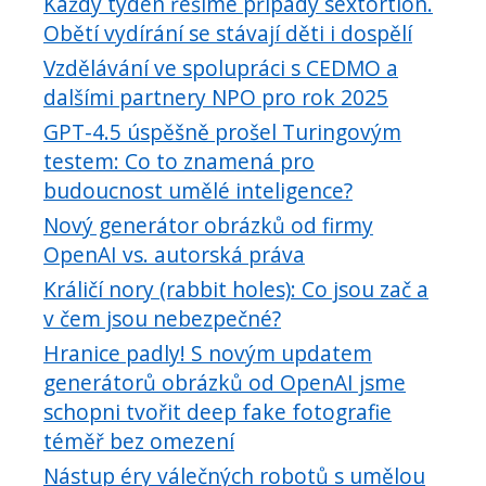
Každý týden řešíme případy sextortion.
Obětí vydírání se stávají děti i dospělí
Vzdělávání ve spolupráci s CEDMO a
dalšími partnery NPO pro rok 2025
GPT-4.5 úspěšně prošel Turingovým
testem: Co to znamená pro
budoucnost umělé inteligence?
Nový generátor obrázků od firmy
OpenAI vs. autorská práva
Králičí nory (rabbit holes): Co jsou zač a
v čem jsou nebezpečné?
Hranice padly! S novým updatem
generátorů obrázků od OpenAI jsme
schopni tvořit deep fake fotografie
téměř bez omezení
Nástup éry válečných robotů s umělou