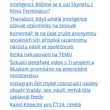
inteligencí: Blížíme se k vizi Skynetu z
filmu Terminátor?
Thanaboti: Když umělá inteligence
oživuje vzpomínky na zesnulé
Komentář: Je na čase zrušit anonymitu
sociálních sítí, přispívá razantnímu
nárůstu násilí ve společnosti
Rizika nakupování na TEMU
Šokující deepfake video s Trumpem a
Muskem promítáno na americkém
ministerstvu
Instagram čelí chybě zobrazující násilný
obsah! Vraždy, sex, násilí, mrtvá těla
zaplavují feedy
Kamil Kopecký pro ČT24: Umělá