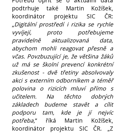
Potřebu opřít se o aktuální data
podtrhuje také Martin Kožíšek,
koordinátor projektu SIC ČR:
„
Digitální prostředí i rizika se rychle
vyvíjejí, proto potřebujeme
pravidelně aktualizovaná data,
abychom mohli reagovat přesně a
včas. Povzbuzující je, že většina žáků
už má se školní prevencí konkrétní
zkušenost - dvě třetiny absolvovaly
akci s externím odborníkem a téměř
polovina o rizicích mluví přímo s
učitelem. Na těchto dobrých
základech budeme stavět a cílit
podporu tam, kde je jí nejvíc
potřeba,
“ říká Martin Kožíšek,
koordinátor projektu SIC ČR. „Z