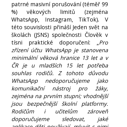
patrné masivní porušování (téměř 99
%) věkových limitů (zejména
WhatsApp, Instagram, TikTok). V
této souvislosti přináší Jeden svět na
školách (JSNS) společnosti Člověk v
tísni praktické doporučení: „
Pro
zřízení účtu WhatsApp je stanovena
minimální věková hranice 13 let a v
ČR je u mladších 15 let potřeba
souhlas rodičů. Z tohoto důvodu
WhatsApp nedoporučujeme jako
komunikační nástroj pro žáky,
zejména na prvním stupni; vhodnější
jsou bezpečnější školní platformy.
Rodičům i učitelům zároveň
doporučujeme sledovat, jaké
aplikace děti používají, mluvit s nimi