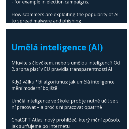
- for example in election campaigns.
How scammers are exploiting the popularity of AI
to spread malware and phishing
The abuse of artificial intelligence in Donald
Trump's campaign
Umělá inteligence (AI)
Mluvíte s člověkem, nebo s umělou inteligencí? Od
2. srpna platí v EU pravidla transparentnosti AI
Když válku řídí algoritmus: jak umělá inteligence
mění moderní bojiště
Umělá inteligence ve škole: proč je nutné učit se s
ní pracovat – a proč s ní pracovat opatrně
ChatGPT Atlas: nový prohlížeč, který mění způsob,
jak surfujeme po internetu