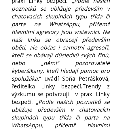
praxi Linky bezpečí. „
Podle našich
poznatků se ubližuje především v
chatovacích skupinách typu třída či
parta na WhatsAppu, přičemž
hlavními agresory jsou vrstevníci. Na
naši linku se obracejí především
oběti, ale občas i samotní agresoři,
kteří se obávají důsledků svých činů,
nebo „němí” pozorovatelé
kyberšikany, kteří hledají pomoc pro
spolužáka,
“ uvádí Soňa Petrášková,
ředitelka Linky bezpečí.Trendy z
výzkumu se potvrzují i v praxi Linky
bezpečí. „
Podle našich poznatků se
ubližuje především v chatovacích
skupinách typu třída či parta na
WhatsAppu, přičemž hlavními