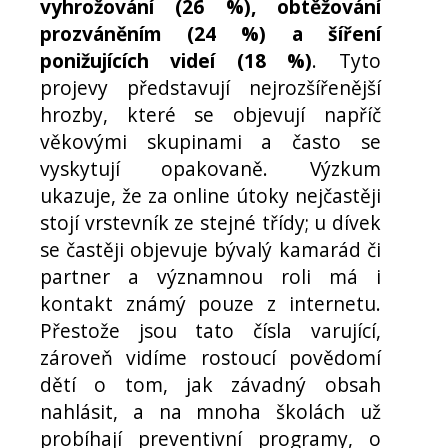
vyhrožování (26 %), obtěžování
prozváněním (24 %) a šíření
ponižujících videí (18 %)
. Tyto
projevy představují nejrozšířenější
hrozby, které se objevují napříč
věkovými skupinami a často se
vyskytují opakovaně. Výzkum
ukazuje, že za online útoky nejčastěji
stojí vrstevník ze stejné třídy; u dívek
se častěji objevuje bývalý kamarád či
partner a významnou roli má i
kontakt známý pouze z internetu.
Přestože jsou tato čísla varující,
zároveň vidíme rostoucí povědomí
dětí o tom, jak závadný obsah
nahlásit, a na mnoha školách už
probíhají preventivní programy, o