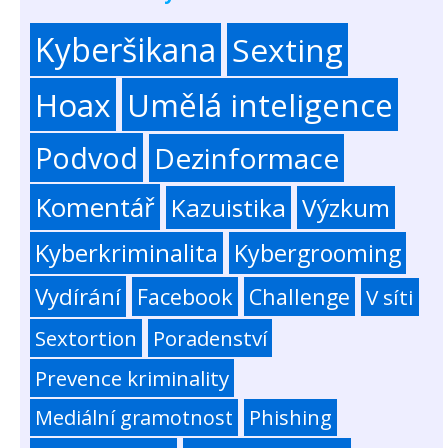
Kyberšikana
Sexting
Hoax
Umělá inteligence
Podvod
Dezinformace
Komentář
Kazuistika
Výzkum
Kyberkriminalita
Kybergrooming
Vydírání
Facebook
Challenge
V síti
Sextortion
Poradenství
Prevence kriminality
Mediální gramotnost
Phishing