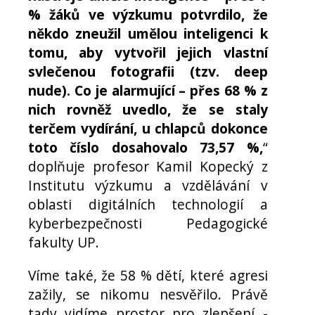
% žáků ve výzkumu potvrdilo, že
někdo zneužil umělou inteligenci k
tomu, aby vytvořil jejich vlastní
svlečenou fotografii (tzv. deep
nude). Co je alarmující – přes 68 % z
nich rovněž uvedlo, že se staly
terčem vydírání, u chlapců dokonce
toto číslo dosahovalo 73,57 %,
“
doplňuje profesor Kamil Kopecký z
Institutu výzkumu a vzdělávání v
oblasti digitálních technologií a
kyberbezpečnosti Pedagogické
fakulty UP.
Víme také, že 58 % dětí, které agresi
zažily, se nikomu nesvěřilo. Právě
tady vidíme prostor pro zlepšení -