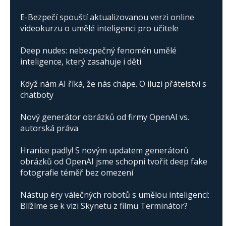
E-Bezpečí spouští aktualizovanou verzi online
videokurzu o umělé inteligenci pro učitele
Deep nudes: nebezpečný fenomén umělé
inteligence, který zasahuje i děti
Když nám AI říká, že nás chápe. O iluzi přátelství s
chatboty
Nový generátor obrázků od firmy OpenAI vs.
autorská práva
Hranice padly! S novým updatem generátorů
obrázků od OpenAI jsme schopni tvořit deep fake
fotografie téměř bez omezení
Nástup éry válečných robotů s umělou inteligencí:
Blížíme se k vizi Skynetu z filmu Terminátor?