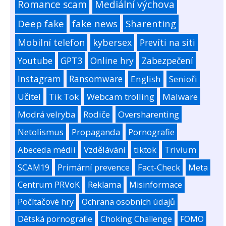
Romance scam
Mediální výchova
Deep fake
fake news
Sharenting
Mobilní telefon
kybersex
Prevíti na síti
Youtube
GPT3
Online hry
Zabezpečení
Instagram
Ransomware
English
Senioři
Učitel
Tik Tok
Webcam trolling
Malware
Modrá velryba
Rodiče
Oversharenting
Netolismus
Propaganda
Pornografie
Abeceda médií
Vzdělávání
tiktok
Trivium
SCAM19
Primární prevence
Fact-Check
Meta
Centrum PRVoK
Reklama
Misinformace
Počítačové hry
Ochrana osobních údajů
Dětská pornografie
Choking Challenge
FOMO