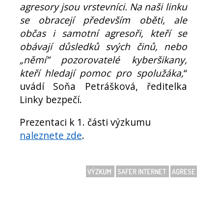
agresory jsou vrstevníci. Na naši linku
se obracejí především oběti, ale
občas i samotní agresoři, kteří se
obávají důsledků svých činů, nebo
„němí” pozorovatelé kyberšikany,
kteří hledají pomoc pro spolužáka,
“
uvádí Soňa Petrášková, ředitelka
Linky bezpečí.
Prezentaci k 1. části výzkumu
naleznete zde
.
VÝZKUM
SAFER INTERNET
AGRESE