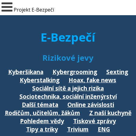
Projekt E-Bezpečí
E-Bezpečí
Rizikové jevy
Kyberšikana
Kybergrooming
Sexting
Kyberstalking
Hoax, fake news
Sociální sítě a jejich rizika
Sociotechnika, sociální inženýrství
Další témata
Online závislosti
Rodičům, učitelům, žákům
Z naší kuchyně
Pohledem vědy
Tiskové zprávy
Tipy a triky
Trivium
ENG