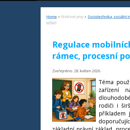
Home
Rizikové jevy
Sociotechnika, sociální i
MŠMT
Regulace mobilních
rámec, procesní 
Zveřejněno: 28. květen 2026
Téma použív
zařízení 
dlouhodobé 
rodiči i ši
příkladem 
doporučujíc
základní právní základ, proc