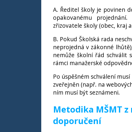
A. Ředitel školy je povinen
opakovanému projednání. 
zřizovatele školy (obec, kraj a
B. Pokud Školská rada nesch
neprojedná v zákonné lhůtě),
nemůže školní řád schválit 
rámci manažerské odpovědnos
Po úspěšném schválení musí b
zveřejněn (např. na webových s
ním musí být seznámeni.
Metodika MŠMT z r
doporučení