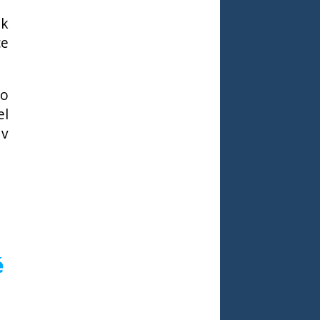
 k
ce
ho
el
 v
é