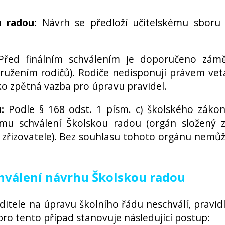
u radou:
Návrh se předloží učitelskému sboru
řed finálním schválením je doporučeno zám
družením rodičů). Rodiče nedisponují právem vet
jako zpětná vazba pro úpravu pravidel.
:
Podle § 168 odst. 1 písm. c) školského záko
mu schválení Školskou radou (orgán složený 
 zřizovatele). Bez souhlasu tohoto orgánu nemů
hválení návrhu Školskou radou
itele na úpravu školního řádu neschválí, pravid
o tento případ stanovuje následující postup: