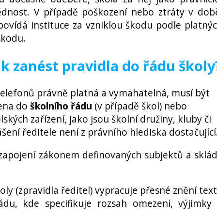
dnost. V případě poškození nebo ztráty v dob
dpovídá instituce za vzniklou škodu podle platný
škodu.
ak zanést pravidla do řádu školy
telefonů právně platná a vymahatelná, musí být
sena do
školního řádu
(v případě škol) nebo
ských zařízení, jako jsou školní družiny, kluby či
ení ředitele není z právního hlediska dostačující
 zapojení zákonem definovaných subjektů a sklá
ly (zpravidla ředitel) vypracuje přesné znění tex
řádu, kde specifikuje rozsah omezení, výjimky