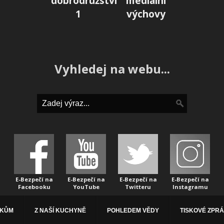
dobrodružství
mediální
1
výchovy
Vyhledej na webu...
E-Bezpečí na
E-Bezpečí na
E-Bezpečí na
E-Bezpečí na
Facebooku
YouTube
Twitteru
Instagramu
ÁKŮM
Z NAŠÍ KUCHYNĚ
POHLEDEM VĚDY
TISKOVÉ ZPR