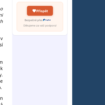
bo
Přispět
mi
ch
Bezpečně přes
PayPal
Děkujeme za vaši podporu!
 v
sí
ým
ak
y.
se
.
on
ká