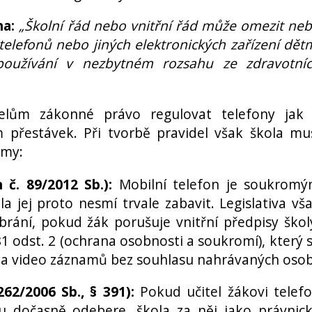
na:
„Školní řád nebo vnitřní řád může omezit ne
telefonů nebo jiných elektronických zařízení dět
 používání v nezbytném rozsahu ze zdravotní
elům zákonné právo regulovat telefony jak
 přestávek. Při tvorbě pravidel však škola mu
rmy:
 č. 89/2012 Sb.):
Mobilní telefon je soukrom
a jej proto nesmí trvale zabavit. Legislativa vš
rání, pokud žák porušuje vnitřní předpisy škol
81 odst. 2 (ochrana osobnosti a soukromí), který 
o a video záznamů bez souhlasu nahrávaných osob
262/2006 Sb., § 391):
Pokud učitel žákovi telef
du dočasně odebere, škola za něj jako právnic