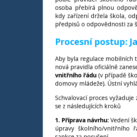
osoba přebírá plnou odpově
kdy zařízení držela škola, o
předpisů o odpovědnosti za 
Procesní postup: J
Aby byla regulace mobilních 
nová pravidla oficiálně zane
vnitřního řádu
(v případě škol
domovy mládeže). Ústní vyhláš
Schvalovací proces vyžaduje
se z následujících kroků
1. Příprava návrhu:
Vedení ško
úpravy školního/vnitřního 
sankce za porušení.