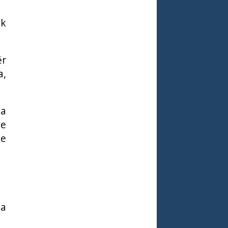
 k
ěr
a,
na
ze
že
la