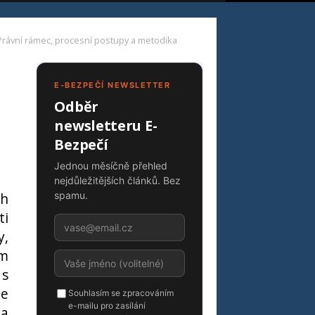
Právní rámec, procesní postupy a metodika
E-BEZPEČÍ NEWSLETTER
Odběr
newsletteru E-
Bezpečí
Jednou měsíčně přehled
nejdůležitějších článků. Bez
ch
spamu.
ti
y,
ým
 s
je
Souhlasím se zpracováním
e-mailu pro zasílání
 a