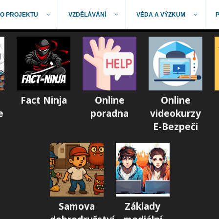
O PROJEKTU
VZDĚLÁVÁNÍ
VĚDA A VÝZKUM
Fact Ninja
Online
Online
e
poradna
videokurzy
E-Bezpečí
Samova
Základy