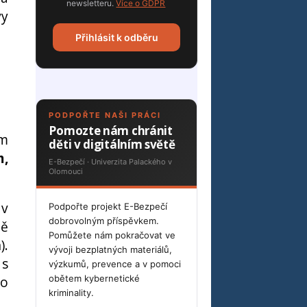
newsletteru.
Více o GDPR
vy
Přihlásit k odběru
PODPOŘTE NAŠI PRÁCI
Pomozte nám chránit
ím
děti v digitálním světě
m,
E-Bezpečí · Univerzita Palackého v
Olomouci
 v
Podpořte projekt E-Bezpečí
dobrovolným příspěvkem.
ně
Pomůžete nám pokračovat ve
).
vývoji bezplatných materiálů,
s
výzkumů, prevence a v pomoci
ho
obětem kybernetické
kriminality.