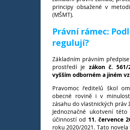
principy obsažené v metodi
(MŠMT).
Právní rámec: Pod
regulují?
Základním právním předpisem
prostředí je
zákon č. 561/
vyšším odborném a jiném vzd
Pravomoc ředitelů škol ome
obecné rovině i v minulost
zásahu do vlastnických práv
Jednoznačné ukotvení této
účinností od
11. července 2
roku 2020/2021. Tato novela vl