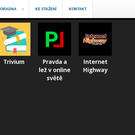
PORADNA
KE STAŽENÍ
KONTAKT
Trivium
Pravda a
Internet
lež v online
Highway
světě