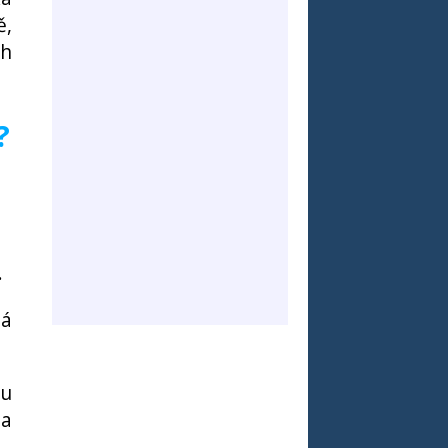
ě,
ch
?
.
dá
tu
 a