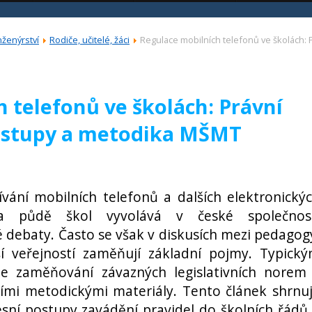
nženýrství
Rodiče, učitelé, žáci
Regulace mobilních telefonů ve školách: 
 telefonů ve školách: Právní
postupy a metodika MŠMT
ání mobilních telefonů a dalších elektronický
na půdě škol vyvolává v české společnos
debaty. Často se však v diskusích mezi pedagog
rší veřejností zaměňují základní pojmy. Typick
je zaměňování závazných legislativních norem
ími metodickými materiály. Tento článek shrnu
esní postupy zavádění pravidel do školních řádů