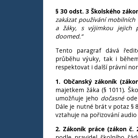
§ 30 odst. 3 Školského záko
zakázat používání mobilních 
a žáky, s výjimkou jejich
doomed.“
Tento paragraf dává ředit
průběhu výuky, tak i během
respektovat i další právní no
1. Občanský zákoník (zákon
majetkem žáka (§ 1011). Škol
umožňuje jeho
dočasné
odeb
Dále je nutné brát v potaz § 
vztahuje na pořizování audi
2. Zákoník práce (zákon č. 
podle pravidel školního řá