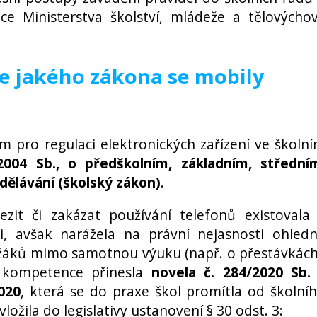
ce Ministerstva školství, mládeže a tělovýcho
le jakého zákona se mobily
 pro regulaci elektronických zařízení ve školn
2004 Sb., o předškolním, základním, střední
ělávání (školský zákon)
.
zit či zakázat používání telefonů existovala
i, avšak narážela na právní nejasnosti ohled
 žáků mimo samotnou výuku (např. o přestávkách
 kompetence přinesla
novela č. 284/2020 Sb.
020
, která se do praxe škol promítla od školní
ožila do legislativy ustanovení § 30 odst. 3: