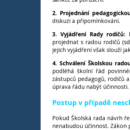
2. Projednání pedagogicko
diskuzi a připomínkování.
3. Vyjádření Rady rodičů:
P
projednat s radou rodičů (s
jejich vyjádření však slouží 
4. Schválení Školskou radou
podléhá školní řád povinné
zástupců pedagogů, rodičů a
úprava řádu nabýt účinnosti.
Postup v případě nesc
Pokud Školská rada návrh řed
nenabudou účinnost. Zákon pr