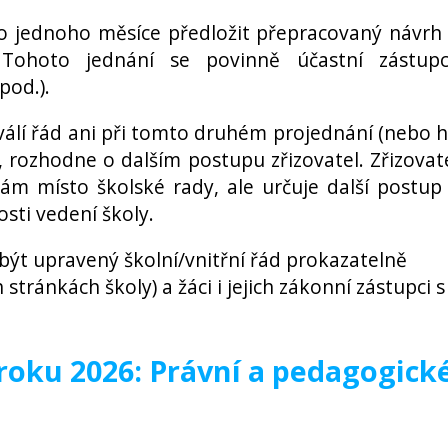
 do jednoho měsíce předložit přepracovaný návrh
Tohoto jednání se povinně účastní zástup
pod.).
válí řád ani při tomto druhém projednání (nebo 
 rozhodne o dalším postupu zřizovatel. Zřizovat
sám místo školské rady, ale určuje další postup
ti vedení školy.
ýt upravený školní/vnitřní řád prokazatelně
tránkách školy) a žáci i jejich zákonní zástupci s
oku 2026: Právní a pedagogick