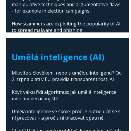
manipulative techniques and argumentative flaws
- for example in election campaigns.
How scammers are exploiting the popularity of AI
to spread malware and phishing
The abuse of artificial intelligence in Donald
Trump's campaign
Umělá inteligence (AI)
Mluvíte s člověkem, nebo s umělou inteligencí? Od
2. srpna platí v EU pravidla transparentnosti AI
Když válku řídí algoritmus: jak umělá inteligence
mění moderní bojiště
Umělá inteligence ve škole: proč je nutné učit se s
ní pracovat – a proč s ní pracovat opatrně
ChatGPT Atlas: nový prohlížeč, který mění způsob,