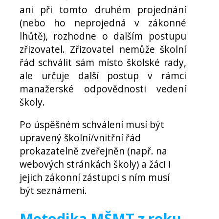
ani při tomto druhém projednání
(nebo ho neprojedná v zákonné
lhůtě), rozhodne o dalším postupu
zřizovatel. Zřizovatel nemůže školní
řád schválit sám místo školské rady,
ale určuje další postup v rámci
manažerské odpovědnosti vedení
školy.
Po úspěšném schválení musí být
upravený školní/vnitřní řád
prokazatelně zveřejněn (např. na
webových stránkách školy) a žáci i
jejich zákonní zástupci s ním musí
být seznámeni.
Metodika MŠMT z roku