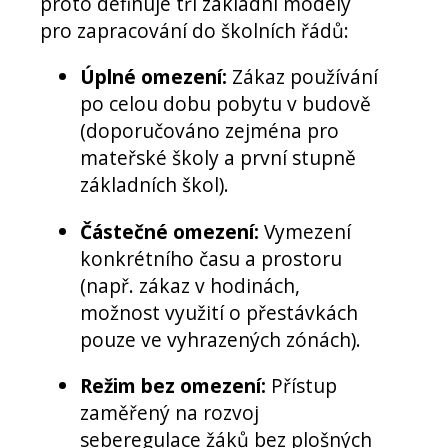
proto definuje tři základní modely
pro zapracování do školních řádů:
Úplné omezení:
Zákaz používání
po celou dobu pobytu v budově
(doporučováno zejména pro
mateřské školy a první stupně
základních škol).
Částečné omezení:
Vymezení
konkrétního času a prostoru
(např. zákaz v hodinách,
možnost využití o přestávkách
pouze ve vyhrazených zónách).
Režim bez omezení:
Přístup
zaměřený na rozvoj
seberegulace žáků bez plošných