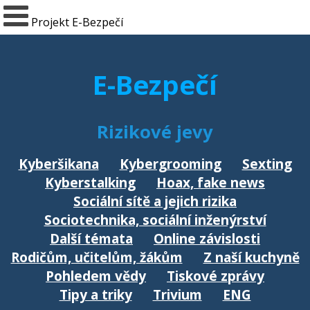
Projekt E-Bezpečí
E-Bezpečí
Rizikové jevy
Kyberšikana
Kybergrooming
Sexting
Kyberstalking
Hoax, fake news
Sociální sítě a jejich rizika
Sociotechnika, sociální inženýrství
Další témata
Online závislosti
Rodičům, učitelům, žákům
Z naší kuchyně
Pohledem vědy
Tiskové zprávy
Tipy a triky
Trivium
ENG